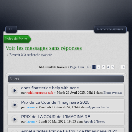
↓↓↓
Recherche avancée
Index du forum
Voir les messages sans réponses
Revenir à la recherche avancée
664 résultats trouvés •
Page
1
sur
14
•
1
2
3
4
5
...
14
Sujets
does finasteride help with acne
par
reddit propecia safe
» Mardi 29 Avril 2025, 08h11 dans
Blogs sympas
Prix de La Cour de l'Imaginaire 2025
par
lacour
» Vendredi 07 Juin 2024, 17h42 dans
Appels à Textes
PRIX de LA COUR de L'IMAGINAIRE
par
lacour
» Lundi 30 Mai 2022, 19h53 dans
Appels à Textes
Appel à textes Prix de La Cour de l'Imaginaire 2022