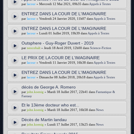
par
lacour
» Mercredi 12 Mai 2021, 09h35 dans
Appels à Textes
ENTREZ DANS LA COUR DE L'IMAGINAIRE
par
lacour
» Vendredi 24 Janvier 2020, 11h07 dans
Appels à Textes
ENTREZ DANS LA COUR DE L'IMAGINAIRE
par
lacour
» Lundi 01 Juillet 2019, 19h39 dans
Appels à Textes
Outsphere - Guy-Roger Duvert - 2019
par
neocobalt
» Jeudi 18 Avril 2019, 12h00 dans
Science-Fiction
LE PRIX DE LA COUR DE L'IMAGINAIRE
par
lacour
» Vendredi 11 Janvier 2019, 16h38 dans
Appels à Textes
ENTREZ DANS LA COUR DE L'IMAGINAIRE
par
lacour
» Dimanche 08 Juillet 2018, 20h18 dans
Appels à Textes
décès de George A. Romero
par
john.koenig
» Mardi 18 Juillet 2017, 22h41 dans
Fantastique &
Fantasy
Et le 13ème docteur who est...
par
john.koenig
» Mardi 18 Juillet 2017, 16h58 dans
News
Décès de Martin landau
par
john.koenig
» Lundi 17 Juillet 2017, 13h25 dans
News