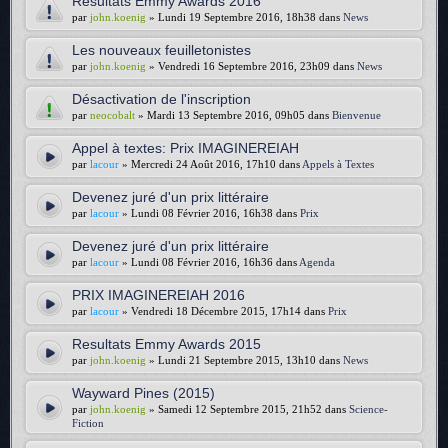
Resultats Emmy Awards 2016
par
john.koenig
» Lundi 19 Septembre 2016, 18h38 dans
News
Les nouveaux feuilletonistes
par
john.koenig
» Vendredi 16 Septembre 2016, 23h09 dans
News
Désactivation de l'inscription
par
neocobalt
» Mardi 13 Septembre 2016, 09h05 dans
Bienvenue
Appel à textes: Prix IMAGINEREIAH
par
lacour
» Mercredi 24 Août 2016, 17h10 dans
Appels à Textes
Devenez juré d'un prix littéraire
par
lacour
» Lundi 08 Février 2016, 16h38 dans
Prix
Devenez juré d'un prix littéraire
par
lacour
» Lundi 08 Février 2016, 16h36 dans
Agenda
PRIX IMAGINEREIAH 2016
par
lacour
» Vendredi 18 Décembre 2015, 17h14 dans
Prix
Resultats Emmy Awards 2015
par
john.koenig
» Lundi 21 Septembre 2015, 13h10 dans
News
Wayward Pines (2015)
par
john.koenig
» Samedi 12 Septembre 2015, 21h52 dans
Science-
Fiction