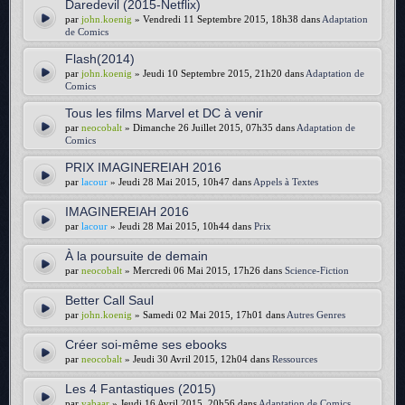
Daredevil (2015-Netflix)
par
john.koenig
» Vendredi 11 Septembre 2015, 18h38 dans
Adaptation
de Comics
Flash(2014)
par
john.koenig
» Jeudi 10 Septembre 2015, 21h20 dans
Adaptation de
Comics
Tous les films Marvel et DC à venir
par
neocobalt
» Dimanche 26 Juillet 2015, 07h35 dans
Adaptation de
Comics
PRIX IMAGINEREIAH 2016
par
lacour
» Jeudi 28 Mai 2015, 10h47 dans
Appels à Textes
IMAGINEREIAH 2016
par
lacour
» Jeudi 28 Mai 2015, 10h44 dans
Prix
À la poursuite de demain
par
neocobalt
» Mercredi 06 Mai 2015, 17h26 dans
Science-Fiction
Better Call Saul
par
john.koenig
» Samedi 02 Mai 2015, 17h01 dans
Autres Genres
Créer soi-même ses ebooks
par
neocobalt
» Jeudi 30 Avril 2015, 12h04 dans
Ressources
Les 4 Fantastiques (2015)
par
yabaar
» Jeudi 16 Avril 2015, 20h56 dans
Adaptation de Comics