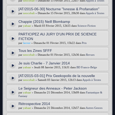
par
neocobalt
» Dimanche 15 Février 2015, 22h57 dans
Appels à Textes
[AT/2015-06-30] Nocturne "Ivresse & Profanation"
par
neocobalt
» Dimanche 15 Février 2015, 20h30 dans
Appels à Textes
Chappie (2015) Neill Blomkamp
par
yabaar
» Mardi 03 Février 2015, 12h55 dans
Science-Fiction
PARTICIPEZ AU JURY D'UN PRIX DE SCIENCE
FICTION
par
lacour
» Dimanche 01 Février 2015, 15h22 dans
Prix
Tous les Zines SFFF
par
neocobalt
» Dimanche 01 Février 2015, 12h36 dans
Revues
Je suis Charlie - 7 Janvier 2014
par
yabaar
» Jeudi 08 Janvier 2015, 11h31 dans
BD Franco-Belge
[AT/2015-03-01] Prix Geekopolis de la nouvelle
par
neocobalt
» Samedi 03 Janvier 2015, 12h13 dans
Appels à Textes
Le Seigneur des Anneaux - Peter Jackson
par
yabaar
» Dimanche 21 Décembre 2014, 13h09 dans
Fantastique &
Fantasy
Rétrospective 2014
par
yabaar
» Dimanche 21 Décembre 2014, 12h57 dans
Autres Genres