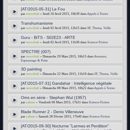
[AT/2015-05-31] Le Fou
par
neocobalt
» Jeudi 16 Avril 2015, 10h39 dans
Appels à Textes
Transhumanisme
par
neocobalt
» Jeudi 02 Avril 2015, 12h15 dans
SF, Thema, Veille
Guru - BiTS - S02E23 - ARTE
par
neocobalt
» Jeudi 02 Avril 2015, 11h36 dans
Science-Fiction
SPECTRE (007)
par
neocobalt
» Dimanche 29 Mars 2015, 16h15 dans
Aventure,
Espionnage & Polar
3D painting
par
neocobalt
» Dimanche 22 Mars 2015, 11h19 dans
SF, Thema, Veille
[AT/2015-07-31] Gandahar : Intelligence végétale
par
neocobalt
» Dimanche 08 Mars 2015, 10h22 dans
Appels à Textes
Oms en série - Stephan Wul (1957)
par
yabaar
» Vendredi 06 Mars 2015, 17h51 dans
Science-Fiction
Blade Runner 2 - Denis Villeneuve
par
yabaar
» Samedi 28 Février 2015, 17h40 dans
Science-Fiction
[AT/2015-09-30] Nocturne "Larmes et Perdition"