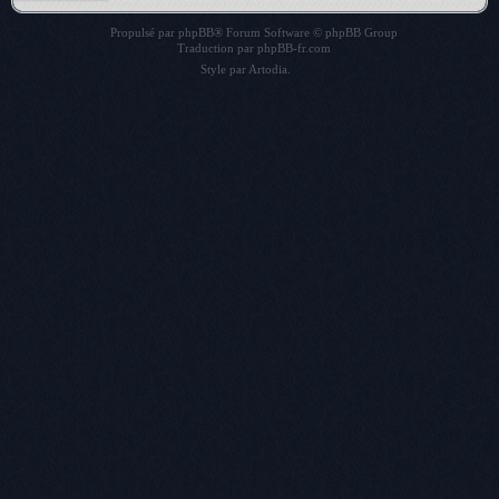
Propulsé par
phpBB
® Forum Software © phpBB Group
Traduction par
phpBB-fr.com
Style par
Artodia
.