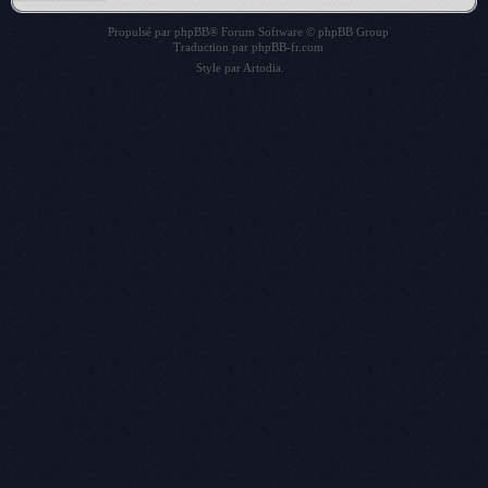
Propulsé par
phpBB
® Forum Software © phpBB Group
Traduction par
phpBB-fr.com
Style par
Artodia
.