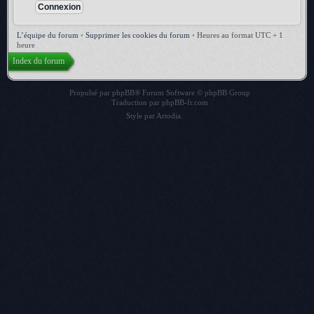
L’équipe du forum
•
Supprimer les cookies du forum
•
Heures au format UTC + 1
heure
Index du forum
Propulsé par
phpBB
® Forum Software © phpBB Group
Traduction par
phpBB-fr.com
Style par
Artodia
.