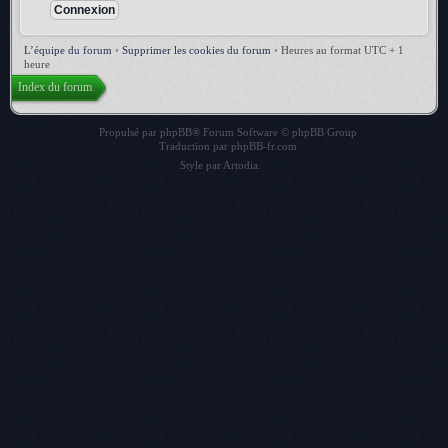
L’équipe du forum
•
Supprimer les cookies du forum
•
Heures au format UTC + 1
heure
Index du forum
Propulsé par
phpBB
® Forum Software © phpBB Group
Traduction par
phpBB-fr.com
Style par
Artodia
.