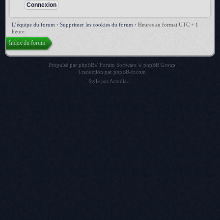
L’équipe du forum
•
Supprimer les cookies du forum
•
Heures au format UTC + 1
heure
Index du forum
Propulsé par
phpBB
® Forum Software © phpBB Group
Traduction par
phpBB-fr.com
Style par
Artodia
.