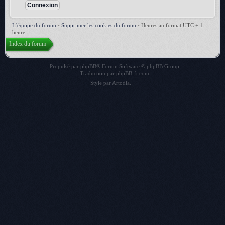
L’équipe du forum
•
Supprimer les cookies du forum
•
Heures au format UTC + 1
heure
Index du forum
Propulsé par
phpBB
® Forum Software © phpBB Group
Traduction par
phpBB-fr.com
Style par
Artodia
.