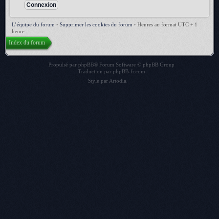
L’équipe du forum
•
Supprimer les cookies du forum
•
Heures au format UTC + 1
heure
Index du forum
Propulsé par
phpBB
® Forum Software © phpBB Group
Traduction par
phpBB-fr.com
Style par
Artodia
.