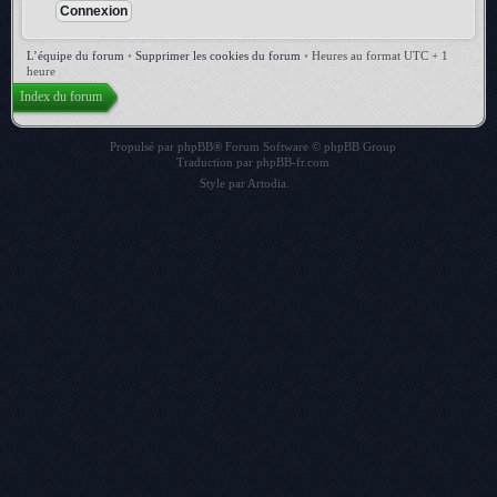
L’équipe du forum
•
Supprimer les cookies du forum
•
Heures au format UTC + 1
heure
Index du forum
Propulsé par
phpBB
® Forum Software © phpBB Group
Traduction par
phpBB-fr.com
Style par
Artodia
.