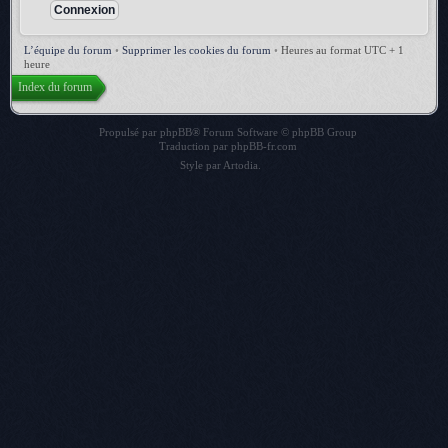
L’équipe du forum
•
Supprimer les cookies du forum
•
Heures au format UTC + 1
heure
Index du forum
Propulsé par
phpBB
® Forum Software © phpBB Group
Traduction par
phpBB-fr.com
Style par
Artodia
.