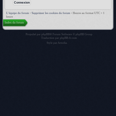
L’équipe du forum
•
Supprimer les cookies du forum
•
Heures au format UTC + 1
heure
Index du forum
Propulsé par
phpBB
® Forum Software © phpBB Group
Traduction par
phpBB-fr.com
Style par
Artodia
.