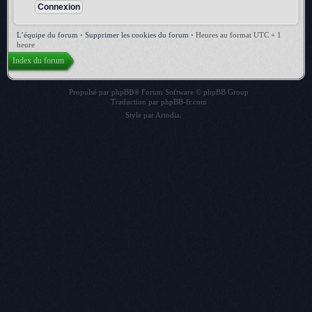
L’équipe du forum
•
Supprimer les cookies du forum
•
Heures au format UTC + 1
heure
Index du forum
Propulsé par
phpBB
® Forum Software © phpBB Group
Traduction par
phpBB-fr.com
Style par
Artodia
.