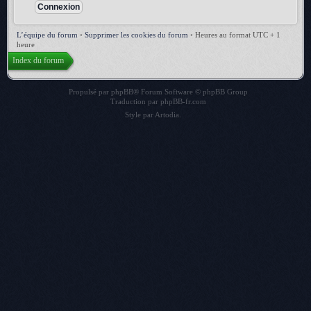
L’équipe du forum
•
Supprimer les cookies du forum
•
Heures au format UTC + 1
heure
Index du forum
Propulsé par
phpBB
® Forum Software © phpBB Group
Traduction par
phpBB-fr.com
Style par
Artodia
.