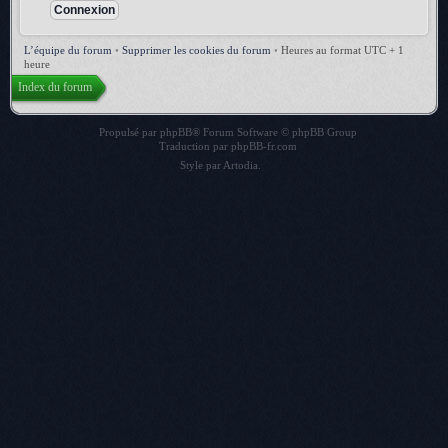
L’équipe du forum
•
Supprimer les cookies du forum
•
Heures au format UTC + 1
heure
Index du forum
Propulsé par
phpBB
® Forum Software © phpBB Group
Traduction par
phpBB-fr.com
Style par
Artodia
.