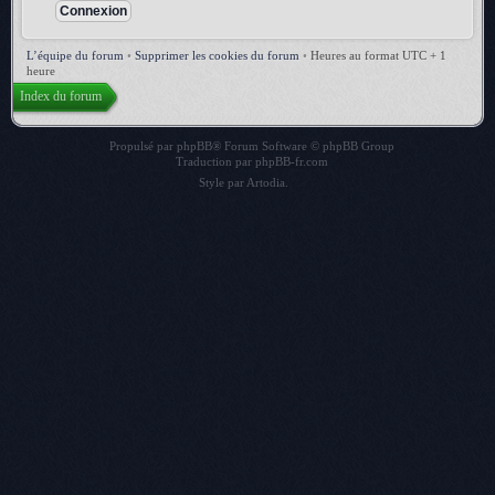
L’équipe du forum
•
Supprimer les cookies du forum
•
Heures au format UTC + 1
heure
Index du forum
Propulsé par
phpBB
® Forum Software © phpBB Group
Traduction par
phpBB-fr.com
Style par
Artodia
.