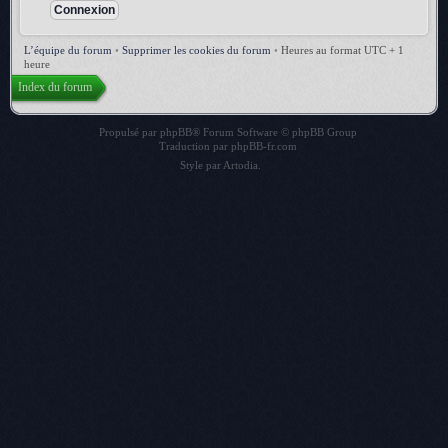
L’équipe du forum
•
Supprimer les cookies du forum
•
Heures au format UTC + 1
heure
Index du forum
Propulsé par
phpBB
® Forum Software © phpBB Group
Traduction par
phpBB-fr.com
Style par
Artodia
.