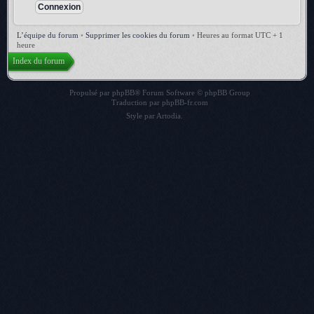
L’équipe du forum
•
Supprimer les cookies du forum
•
Heures au format UTC + 1
heure
Index du forum
Propulsé par
phpBB
® Forum Software © phpBB Group
Traduction par
phpBB-fr.com
Style par
Artodia
.