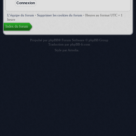
L’équipe du forum
•
Supprimer les cookies du forum
•
Heures au format UTC + 1
heure
Index du forum
Propulsé par
phpBB
® Forum Software © phpBB Group
Traduction par
phpBB-fr.com
Style par
Artodia
.