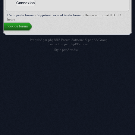
L’équipe du forum
•
Supprimer les cookies du forum
•
Heures au format UTC + 1
heure
Index du forum
Propulsé par
phpBB
® Forum Software © phpBB Group
Traduction par
phpBB-fr.com
Style par
Artodia
.