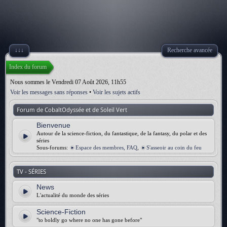
↓↓↓
Recherche avancée
Index du forum
Nous sommes le Vendredi 07 Août 2026, 11h55
Voir les messages sans réponses
•
Voir les sujets actifs
Forum de CobaltOdyssée et de Soleil Vert
Bienvenue
Autour de la science-fiction, du fantastique, de la fantasy, du polar et des
séries
Sous-forums:
Espace des membres, FAQ
,
S'asseoir au coin du feu
TV - SÉRIES
News
L'actualité du monde des séries
Science-Fiction
"to boldly go where no one has gone before"