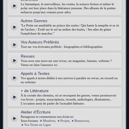
Le fantastique, le merveilleux, les contes, la science-fiction et même le
polar ont leur place dans la littérature jeunesse. Des albums de la petites
enfances jusqu'aux romans pour ados.
Autres Genres
"Le Poète est semblable au prince des nuées / Qui hante la tempête et se rit
de l'archer; / Exilé sur le sol au milieu des huées, / Ses ailes de géant
l'empêchent de marcher."
Vos Auteurs Préférés
Tout sur vos écrivains préférés : biographies et bibliographies
Revues
Vous avez une news sur une revue, un magazine, fanzine, webzine ?
Venez en faire l'annonce ici.
Appels à Textes
Vos appels à textes dédiés à nos univers à paraître en revue, en recueil ou
en webzine
+ de Littérature
À la croisée des chemins, où se recoupent les genres, venez promouvoir
vos livres : projets, souscriptions, recueils, anthologies, illustrations...
L'occasion aussi de parler de l'actualité littéraire.
Atelier d'Écriture
Partageons et commentons nos écrits ici
Sous-forums:
Membres
,
Projets
,
Ressources
,
Vos Textes en Ligne