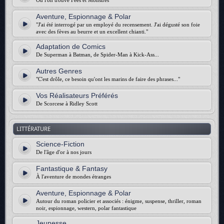
Où l'on trouve Fées et Monstres
Aventure, Espionnage & Polar
"J'ai été interrogé par un employé du recensement. J'ai dégusté son foie
avec des fèves au beurre et un excellent chianti."
Adaptation de Comics
De Superman à Batman, de Spider-Man à Kick-Ass...
Autres Genres
"C'est drôle, ce besoin qu'ont les marins de faire des phrases..."
Vos Réalisateurs Préférés
De Scorcese à Ridley Scott
LITTÉRATURE
Science-Fiction
De l'âge d'or à nos jours
Fantastique & Fantasy
À l'aventure de mondes étranges
Aventure, Espionnage & Polar
Autour du roman policier et associés : énigme, suspense, thriller, roman
noir, espionnage, western, polar fantastique
Jeunesse