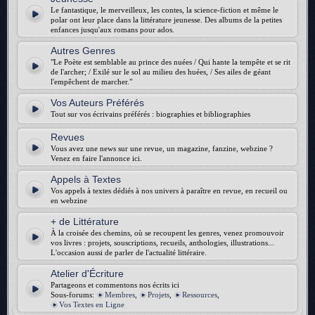
Le fantastique, le merveilleux, les contes, la science-fiction et même le
polar ont leur place dans la littérature jeunesse. Des albums de la petites
enfances jusqu'aux romans pour ados.
Autres Genres
"Le Poète est semblable au prince des nuées / Qui hante la tempête et se rit
de l'archer; / Exilé sur le sol au milieu des huées, / Ses ailes de géant
l'empêchent de marcher."
Vos Auteurs Préférés
Tout sur vos écrivains préférés : biographies et bibliographies
Revues
Vous avez une news sur une revue, un magazine, fanzine, webzine ?
Venez en faire l'annonce ici.
Appels à Textes
Vos appels à textes dédiés à nos univers à paraître en revue, en recueil ou
en webzine
+ de Littérature
À la croisée des chemins, où se recoupent les genres, venez promouvoir
vos livres : projets, souscriptions, recueils, anthologies, illustrations...
L'occasion aussi de parler de l'actualité littéraire.
Atelier d'Écriture
Partageons et commentons nos écrits ici
Sous-forums:
Membres
,
Projets
,
Ressources
,
Vos Textes en Ligne