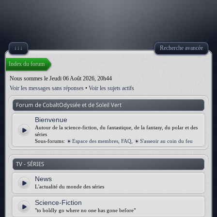
↓↓↓
Recherche avancée
Index du forum
Nous sommes le Jeudi 06 Août 2026, 20h44
Voir les messages sans réponses
•
Voir les sujets actifs
Forum de CobaltOdyssée et de Soleil Vert
Bienvenue
Autour de la science-fiction, du fantastique, de la fantasy, du polar et des
séries
Sous-forums:
Espace des membres, FAQ
,
S'asseoir au coin du feu
TV - SÉRIES
News
L'actualité du monde des séries
Science-Fiction
"to boldly go where no one has gone before"