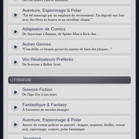
Où l'on trouve Fées et Monstres
Aventure, Espionnage & Polar
"J'ai été interrogé par un employé du recensement. J'ai dégusté son foie
avec des fèves au beurre et un excellent chianti."
Adaptation de Comics
De Superman à Batman, de Spider-Man à Kick-Ass...
Autres Genres
"C'est drôle, ce besoin qu'ont les marins de faire des phrases..."
Vos Réalisateurs Préférés
De Scorcese à Ridley Scott
LITTÉRATURE
Science-Fiction
De l'âge d'or à nos jours
Fantastique & Fantasy
À l'aventure de mondes étranges
Aventure, Espionnage & Polar
Autour du roman policier et associés : énigme, suspense, thriller, roman
noir, espionnage, western, polar fantastique
Jeunesse