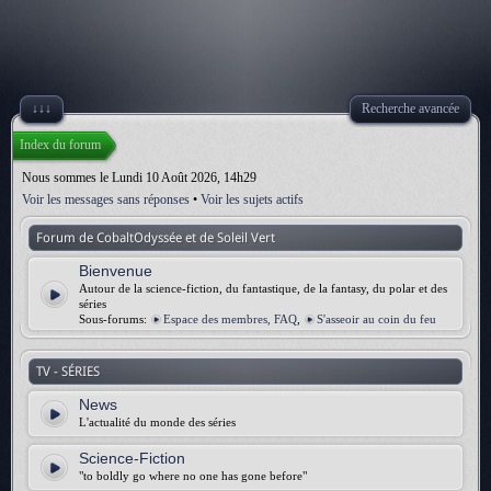
↓↓↓
Recherche avancée
Index du forum
Nous sommes le Lundi 10 Août 2026, 14h29
Voir les messages sans réponses
•
Voir les sujets actifs
Forum de CobaltOdyssée et de Soleil Vert
Bienvenue
Autour de la science-fiction, du fantastique, de la fantasy, du polar et des
séries
Sous-forums:
Espace des membres, FAQ
,
S'asseoir au coin du feu
TV - SÉRIES
News
L'actualité du monde des séries
Science-Fiction
"to boldly go where no one has gone before"