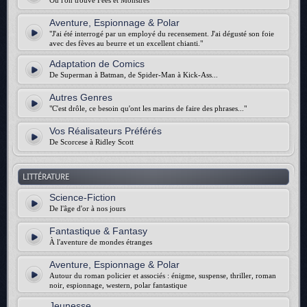
Où l'on trouve Fées et Monstres
Aventure, Espionnage & Polar
"J'ai été interrogé par un employé du recensement. J'ai dégusté son foie
avec des fèves au beurre et un excellent chianti."
Adaptation de Comics
De Superman à Batman, de Spider-Man à Kick-Ass...
Autres Genres
"C'est drôle, ce besoin qu'ont les marins de faire des phrases..."
Vos Réalisateurs Préférés
De Scorcese à Ridley Scott
LITTÉRATURE
Science-Fiction
De l'âge d'or à nos jours
Fantastique & Fantasy
À l'aventure de mondes étranges
Aventure, Espionnage & Polar
Autour du roman policier et associés : énigme, suspense, thriller, roman
noir, espionnage, western, polar fantastique
Jeunesse