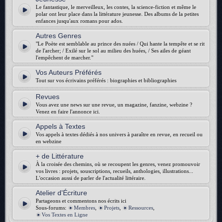
Le fantastique, le merveilleux, les contes, la science-fiction et même le
polar ont leur place dans la littérature jeunesse. Des albums de la petites
enfances jusqu'aux romans pour ados.
Autres Genres
"Le Poète est semblable au prince des nuées / Qui hante la tempête et se rit
de l'archer; / Exilé sur le sol au milieu des huées, / Ses ailes de géant
l'empêchent de marcher."
Vos Auteurs Préférés
Tout sur vos écrivains préférés : biographies et bibliographies
Revues
Vous avez une news sur une revue, un magazine, fanzine, webzine ?
Venez en faire l'annonce ici.
Appels à Textes
Vos appels à textes dédiés à nos univers à paraître en revue, en recueil ou
en webzine
+ de Littérature
À la croisée des chemins, où se recoupent les genres, venez promouvoir
vos livres : projets, souscriptions, recueils, anthologies, illustrations...
L'occasion aussi de parler de l'actualité littéraire.
Atelier d'Écriture
Partageons et commentons nos écrits ici
Sous-forums:
Membres
,
Projets
,
Ressources
,
Vos Textes en Ligne