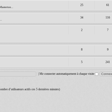
25
61
Masterton...
34
116
..
2
7
8
9
5
241
|
Me connecter automatiquement à chaque visite
 nombre d’utilisateurs actifs ces 5 dernières minutes)