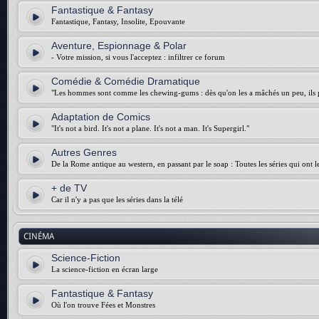
Fantastique & Fantasy
Fantastique, Fantasy, Insolite, Epouvante
Aventure, Espionnage & Polar
- Votre mission, si vous l'acceptez : infiltrer ce forum
Comédie & Comédie Dramatique
"Les hommes sont comme les chewing-gums : dès qu'on les a mâchés un peu, ils p
Adaptation de Comics
"It's not a bird. It's not a plane. It's not a man. It's Supergirl."
Autres Genres
De la Rome antique au western, en passant par le soap : Toutes les séries qui ont 
+ de TV
Car il n'y a pas que les séries dans la télé
CINÉMA
Science-Fiction
La science-fiction en écran large
Fantastique & Fantasy
Où l'on trouve Fées et Monstres