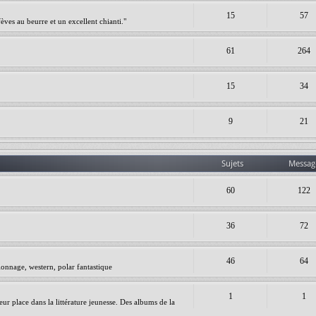
15
57
èves au beurre et un excellent chianti."
61
264
15
34
9
21
Sujets
Messag
60
122
36
72
46
64
ionnage, western, polar fantastique
1
1
leur place dans la littérature jeunesse. Des albums de la