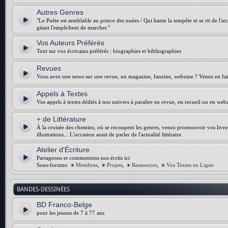
Autres Genres
"Le Poète est semblable au prince des nuées / Qui hante la tempête et se rit de l'arch
géant l'empêchent de marcher."
Vos Auteurs Préférés
Tout sur vos écrivains préférés : biographies et bibliographies
Revues
Vous avez une news sur une revue, un magazine, fanzine, webzine ? Venez en fair
Appels à Textes
Vos appels à textes dédiés à nos univers à paraître en revue, en recueil ou en web
+ de Littérature
À la croisée des chemins, où se recoupent les genres, venez promouvoir vos livres :
illustrations... L'occasion aussi de parler de l'actualité littéraire.
Atelier d'Écriture
Partageons et commentons nos écrits ici
Sous-forums:
Membres
,
Projets
,
Ressources
,
Vos Textes en Ligne
BANDES-DESSINÉES
BD Franco-Belge
pour les jeunes de 7 à 77 ans