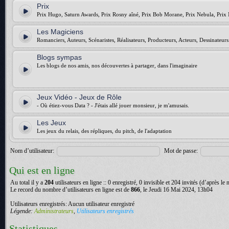
Prix
Prix Hugo, Saturn Awards, Prix Rosny aîné, Prix Bob Morane, Prix Nebula, Prix 
Les Magiciens
Romanciers, Auteurs, Scénaristes, Réalisateurs, Producteurs, Acteurs, Dessinateurs.
Blogs sympas
Les blogs de nos amis, nos découvertes à partager, dans l'imaginaire
Jeux Vidéo - Jeux de Rôle
- Où étiez-vous Data ? - J'étais allé jouer monsieur, je m'amusais.
Les Jeux
Les jeux du relais, des répliques, du pitch, de l'adaptation
Nom d’utilisateur:
Mot de passe:
Qui est en ligne
Au total il y a
204
utilisateurs en ligne :: 0 enregistré, 0 invisible et 204 invités (d’après le
Le record du nombre d’utilisateurs en ligne est de
866
, le Jeudi 16 Mai 2024, 13h04
Utilisateurs enregistrés: Aucun utilisateur enregistré
Légende:
Administrateurs
,
Utilisateurs enregistrés
Statistiques