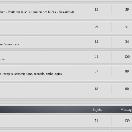
13
39
er; / Exilé sur le sol au milieu des huées, / Ses ailes de
29
51
14
34
e l'annonce ici.
51
156
zine
37
89
 projets, souscriptions, recueils, anthologies,
18
60
Sujets
Messag
71
139