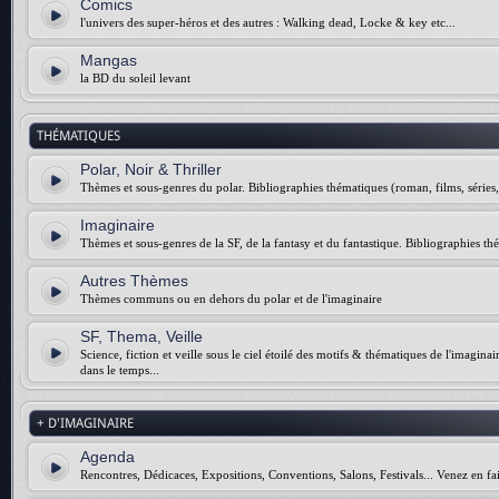
Comics
l'univers des super-héros et des autres : Walking dead, Locke & key etc...
Mangas
la BD du soleil levant
THÉMATIQUES
Polar, Noir & Thriller
Thèmes et sous-genres du polar. Bibliographies thématiques (roman, films, séries, 
Imaginaire
Thèmes et sous-genres de la SF, de la fantasy et du fantastique. Bibliographies thé
Autres Thèmes
Thèmes communs ou en dehors du polar et de l'imaginaire
SF, Thema, Veille
Science, fiction et veille sous le ciel étoilé des motifs & thématiques de l'imagina
dans le temps...
+ D'IMAGINAIRE
Agenda
Rencontres, Dédicaces, Expositions, Conventions, Salons, Festivals... Venez en fai