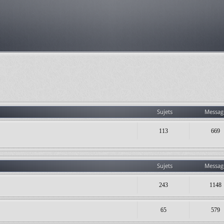
Sujets
Messag
113
669
Sujets
Messag
243
1148
65
579