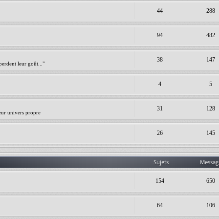
44
288
94
482
38
147
erdent leur goût..."
4
5
31
128
leur univers propre
26
145
Sujets
Messag
154
650
64
106