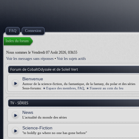
FAQ
Connexion
Index du forum
Nous sommes le Vendredi 07 Août 2026, 03h55
Voir les messages sans réponses
•
Voir les sujets actifs
Forum de CobaltOdyssée et de Soleil Vert
Bienvenue
Autour de la science-fiction, du fantastique, de la fantasy, du polar et des séries
Sous-forums:
Espace des membres, FAQ
,
S'asseoir au coin du feu
TV - SÉRIES
News
L'actualité du monde des séries
Science-Fiction
"to boldly go where no one has gone before"