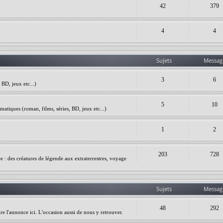
42
379
4
4
Sujets
Messag
3
6
BD, jeux etc...)
5
10
matiques (roman, films, séries, BD, jeux etc...)
1
2
203
728
ire : des créatures de légende aux extraterrestres, voyage
Sujets
Messag
48
292
re l'annonce ici. L'occasion aussi de nous y retrouver.