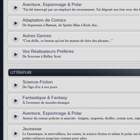
Aventure, Espionnage & Polar
"J'ai été interrogé par un employé du recensement. J'ai dégusté son foie avec des f
Adaptation de Comics
De Superman à Batman, de Spider-Man à Kick-Ass...
Autres Genres
"C'est drôle, ce besoin qu'ont les marins de faire des phrases..."
Vos Réalisateurs Préférés
De Scorcese à Ridley Scott
LITTÉRATURE
Science-Fiction
De l'âge d'or à nos jours
Fantastique & Fantasy
À l'aventure de mondes étranges
Aventure, Espionnage & Polar
Autour du roman policier et associés : énigme, suspense, thriller, roman noir, esp
Jeunesse
Le fantastique, le merveilleux, les contes, la science-fiction et même le polar ont 
petites enfances jusqu'aux romans pour ados.