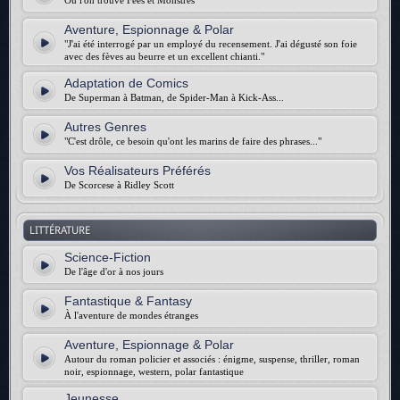
Où l'on trouve Fées et Monstres
Aventure, Espionnage & Polar
"J'ai été interrogé par un employé du recensement. J'ai dégusté son foie
avec des fèves au beurre et un excellent chianti."
Adaptation de Comics
De Superman à Batman, de Spider-Man à Kick-Ass...
Autres Genres
"C'est drôle, ce besoin qu'ont les marins de faire des phrases..."
Vos Réalisateurs Préférés
De Scorcese à Ridley Scott
LITTÉRATURE
Science-Fiction
De l'âge d'or à nos jours
Fantastique & Fantasy
À l'aventure de mondes étranges
Aventure, Espionnage & Polar
Autour du roman policier et associés : énigme, suspense, thriller, roman
noir, espionnage, western, polar fantastique
Jeunesse