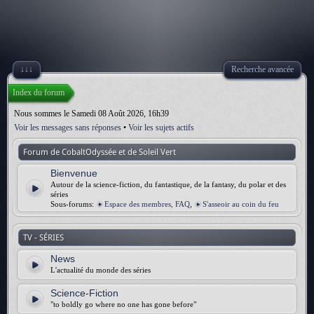
↓↓↓
Recherche avancée
Index du forum
Nous sommes le Samedi 08 Août 2026, 16h39
Voir les messages sans réponses
•
Voir les sujets actifs
Forum de CobaltOdyssée et de Soleil Vert
Bienvenue
Autour de la science-fiction, du fantastique, de la fantasy, du polar et des
séries
Sous-forums:
Espace des membres, FAQ
,
S'asseoir au coin du feu
TV - SÉRIES
News
L'actualité du monde des séries
Science-Fiction
"to boldly go where no one has gone before"