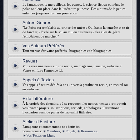
Le fantastique, le merveilleux, les contes, la science-fiction et même le
polar ont leur place dans la littérature jeunesse. Des albums de la petites
enfances jusqu'aux romans pour ados.
Autres Genres
"Le Poète est semblable au prince des nuées / Qui hante la tempête et se rit
de l'archer; / Exilé sur le sol au milieu des huées, / Ses ailes de géant
l'empêchent de marcher."
Vos Auteurs Préférés
Tout sur vos écrivains préférés : biographies et bibliographies
Revues
Vous avez une news sur une revue, un magazine, fanzine, webzine ?
Venez en faire l'annonce ici.
Appels à Textes
Vos appels à textes dédiés à nos univers à paraître en revue, en recueil ou
en webzine
+ de Littérature
À la croisée des chemins, où se recoupent les genres, venez promouvoir
vos livres : projets, souscriptions, recueils, anthologies, illustrations...
L'occasion aussi de parler de l'actualité littéraire.
Atelier d'Écriture
Partageons et commentons nos écrits ici
Sous-forums:
Membres
,
Projets
,
Ressources
,
Vos Textes en Ligne