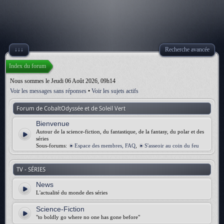
↓↓↓
Recherche avancée
Index du forum
Nous sommes le Jeudi 06 Août 2026, 09h14
Voir les messages sans réponses
•
Voir les sujets actifs
Forum de CobaltOdyssée et de Soleil Vert
Bienvenue
Autour de la science-fiction, du fantastique, de la fantasy, du polar et des
séries
Sous-forums:
Espace des membres, FAQ
,
S'asseoir au coin du feu
TV - SÉRIES
News
L'actualité du monde des séries
Science-Fiction
"to boldly go where no one has gone before"