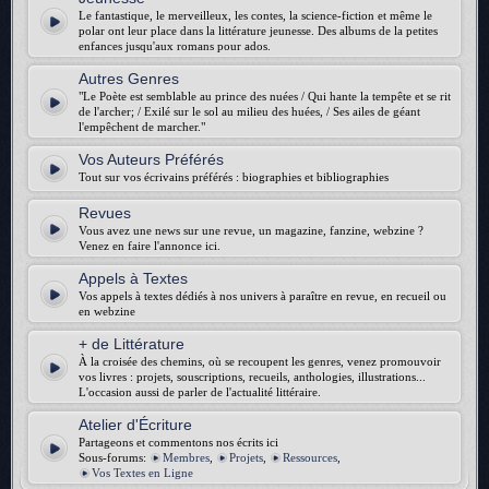
Le fantastique, le merveilleux, les contes, la science-fiction et même le
polar ont leur place dans la littérature jeunesse. Des albums de la petites
enfances jusqu'aux romans pour ados.
Autres Genres
"Le Poète est semblable au prince des nuées / Qui hante la tempête et se rit
de l'archer; / Exilé sur le sol au milieu des huées, / Ses ailes de géant
l'empêchent de marcher."
Vos Auteurs Préférés
Tout sur vos écrivains préférés : biographies et bibliographies
Revues
Vous avez une news sur une revue, un magazine, fanzine, webzine ?
Venez en faire l'annonce ici.
Appels à Textes
Vos appels à textes dédiés à nos univers à paraître en revue, en recueil ou
en webzine
+ de Littérature
À la croisée des chemins, où se recoupent les genres, venez promouvoir
vos livres : projets, souscriptions, recueils, anthologies, illustrations...
L'occasion aussi de parler de l'actualité littéraire.
Atelier d'Écriture
Partageons et commentons nos écrits ici
Sous-forums:
Membres
,
Projets
,
Ressources
,
Vos Textes en Ligne