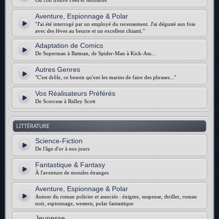
Où l'on trouve Fées et Monstres
Aventure, Espionnage & Polar
"J'ai été interrogé par un employé du recensement. J'ai dégusté son foie
avec des fèves au beurre et un excellent chianti."
Adaptation de Comics
De Superman à Batman, de Spider-Man à Kick-Ass...
Autres Genres
"C'est drôle, ce besoin qu'ont les marins de faire des phrases..."
Vos Réalisateurs Préférés
De Scorcese à Ridley Scott
LITTÉRATURE
Science-Fiction
De l'âge d'or à nos jours
Fantastique & Fantasy
À l'aventure de mondes étranges
Aventure, Espionnage & Polar
Autour du roman policier et associés : énigme, suspense, thriller, roman
noir, espionnage, western, polar fantastique
Jeunesse