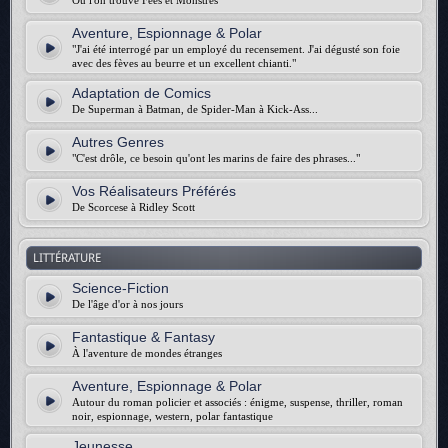
Où l'on trouve Fées et Monstres
Aventure, Espionnage & Polar
"J'ai été interrogé par un employé du recensement. J'ai dégusté son foie
avec des fèves au beurre et un excellent chianti."
Adaptation de Comics
De Superman à Batman, de Spider-Man à Kick-Ass...
Autres Genres
"C'est drôle, ce besoin qu'ont les marins de faire des phrases..."
Vos Réalisateurs Préférés
De Scorcese à Ridley Scott
LITTÉRATURE
Science-Fiction
De l'âge d'or à nos jours
Fantastique & Fantasy
À l'aventure de mondes étranges
Aventure, Espionnage & Polar
Autour du roman policier et associés : énigme, suspense, thriller, roman
noir, espionnage, western, polar fantastique
Jeunesse