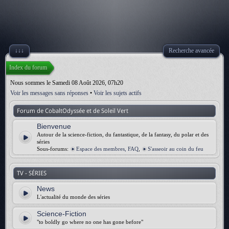
↓↓↓
Recherche avancée
Index du forum
Nous sommes le Samedi 08 Août 2026, 07h20
Voir les messages sans réponses
•
Voir les sujets actifs
Forum de CobaltOdyssée et de Soleil Vert
Bienvenue
Autour de la science-fiction, du fantastique, de la fantasy, du polar et des
séries
Sous-forums:
Espace des membres, FAQ
,
S'asseoir au coin du feu
TV - SÉRIES
News
L'actualité du monde des séries
Science-Fiction
"to boldly go where no one has gone before"