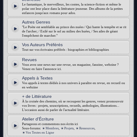
Le fantastique, le merveilleux, les contes, la science-fiction et même le
polar ont leur place dans la littérature jeunesse. Des albums de la petites
enfances jusqu'aux romans pour ados.
Autres Genres
"Le Poète est semblable au prince des nuées / Qui hante la tempête et se rit
de l'archer; / Exilé sur le sol au milieu des huées, / Ses ailes de géant
l'empêchent de marcher."
Vos Auteurs Préférés
Tout sur vos écrivains préférés : biographies et bibliographies
Revues
Vous avez une news sur une revue, un magazine, fanzine, webzine ?
Venez en faire l'annonce ici.
Appels à Textes
Vos appels à textes dédiés à nos univers à paraître en revue, en recueil ou
en webzine
+ de Littérature
À la croisée des chemins, où se recoupent les genres, venez promouvoir
vos livres : projets, souscriptions, recueils, anthologies, illustrations...
L'occasion aussi de parler de l'actualité littéraire.
Atelier d'Écriture
Partageons et commentons nos écrits ici
Sous-forums:
Membres
,
Projets
,
Ressources
,
Vos Textes en Ligne