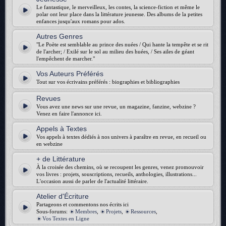
Le fantastique, le merveilleux, les contes, la science-fiction et même le
polar ont leur place dans la littérature jeunesse. Des albums de la petites
enfances jusqu'aux romans pour ados.
Autres Genres
"Le Poète est semblable au prince des nuées / Qui hante la tempête et se rit
de l'archer; / Exilé sur le sol au milieu des huées, / Ses ailes de géant
l'empêchent de marcher."
Vos Auteurs Préférés
Tout sur vos écrivains préférés : biographies et bibliographies
Revues
Vous avez une news sur une revue, un magazine, fanzine, webzine ?
Venez en faire l'annonce ici.
Appels à Textes
Vos appels à textes dédiés à nos univers à paraître en revue, en recueil ou
en webzine
+ de Littérature
À la croisée des chemins, où se recoupent les genres, venez promouvoir
vos livres : projets, souscriptions, recueils, anthologies, illustrations...
L'occasion aussi de parler de l'actualité littéraire.
Atelier d'Écriture
Partageons et commentons nos écrits ici
Sous-forums:
Membres
,
Projets
,
Ressources
,
Vos Textes en Ligne