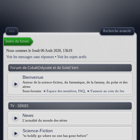
↓↓↓
Recherche avancée
Index du forum
Nous sommes le Jeudi 06 Août 2026, 13h19
Voir les messages sans réponses
•
Voir les sujets actifs
Forum de CobaltOdyssée et de Soleil Vert
Bienvenue
Autour de la science-fiction, du fantastique, de la fantasy, du polar et des
séries
Sous-forums:
Espace des membres, FAQ
,
S'asseoir au coin du feu
TV - SÉRIES
News
L'actualité du monde des séries
Science-Fiction
"to boldly go where no one has gone before"