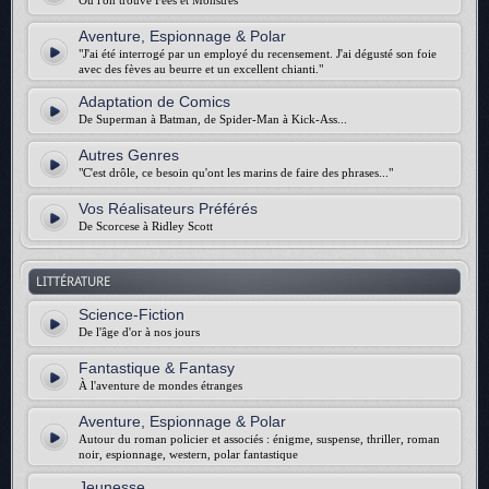
Où l'on trouve Fées et Monstres
Aventure, Espionnage & Polar
"J'ai été interrogé par un employé du recensement. J'ai dégusté son foie
avec des fèves au beurre et un excellent chianti."
Adaptation de Comics
De Superman à Batman, de Spider-Man à Kick-Ass...
Autres Genres
"C'est drôle, ce besoin qu'ont les marins de faire des phrases..."
Vos Réalisateurs Préférés
De Scorcese à Ridley Scott
LITTÉRATURE
Science-Fiction
De l'âge d'or à nos jours
Fantastique & Fantasy
À l'aventure de mondes étranges
Aventure, Espionnage & Polar
Autour du roman policier et associés : énigme, suspense, thriller, roman
noir, espionnage, western, polar fantastique
Jeunesse