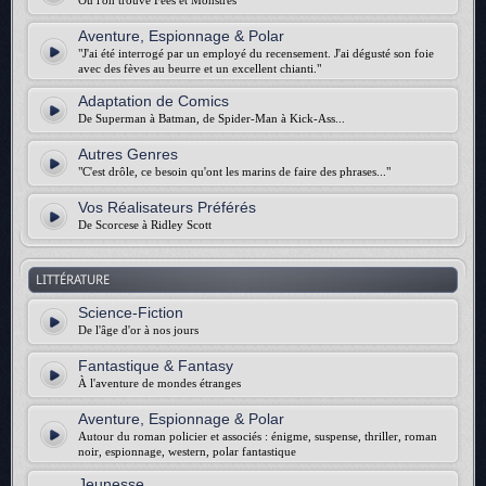
Où l'on trouve Fées et Monstres
Aventure, Espionnage & Polar
"J'ai été interrogé par un employé du recensement. J'ai dégusté son foie
avec des fèves au beurre et un excellent chianti."
Adaptation de Comics
De Superman à Batman, de Spider-Man à Kick-Ass...
Autres Genres
"C'est drôle, ce besoin qu'ont les marins de faire des phrases..."
Vos Réalisateurs Préférés
De Scorcese à Ridley Scott
LITTÉRATURE
Science-Fiction
De l'âge d'or à nos jours
Fantastique & Fantasy
À l'aventure de mondes étranges
Aventure, Espionnage & Polar
Autour du roman policier et associés : énigme, suspense, thriller, roman
noir, espionnage, western, polar fantastique
Jeunesse