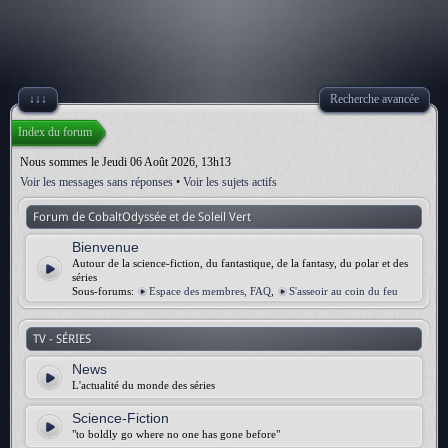
↓↓↓
Recherche avancée
Index du forum
Nous sommes le Jeudi 06 Août 2026, 13h13
Voir les messages sans réponses
•
Voir les sujets actifs
Forum de CobaltOdyssée et de Soleil Vert
Bienvenue
Autour de la science-fiction, du fantastique, de la fantasy, du polar et des
séries
Sous-forums:
Espace des membres, FAQ
,
S'asseoir au coin du feu
TV - SÉRIES
News
L'actualité du monde des séries
Science-Fiction
"to boldly go where no one has gone before"