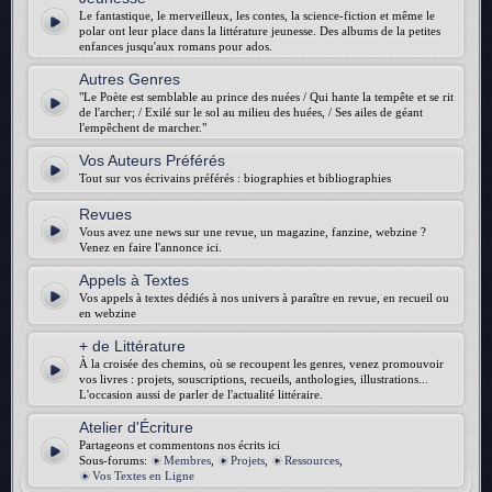
Le fantastique, le merveilleux, les contes, la science-fiction et même le
polar ont leur place dans la littérature jeunesse. Des albums de la petites
enfances jusqu'aux romans pour ados.
Autres Genres
"Le Poète est semblable au prince des nuées / Qui hante la tempête et se rit
de l'archer; / Exilé sur le sol au milieu des huées, / Ses ailes de géant
l'empêchent de marcher."
Vos Auteurs Préférés
Tout sur vos écrivains préférés : biographies et bibliographies
Revues
Vous avez une news sur une revue, un magazine, fanzine, webzine ?
Venez en faire l'annonce ici.
Appels à Textes
Vos appels à textes dédiés à nos univers à paraître en revue, en recueil ou
en webzine
+ de Littérature
À la croisée des chemins, où se recoupent les genres, venez promouvoir
vos livres : projets, souscriptions, recueils, anthologies, illustrations...
L'occasion aussi de parler de l'actualité littéraire.
Atelier d'Écriture
Partageons et commentons nos écrits ici
Sous-forums:
Membres
,
Projets
,
Ressources
,
Vos Textes en Ligne