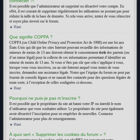
connecter ?!
Il est possible que l’administrateur ait supprimé ou désactivé votre compte. En
effet, il est courant de supprimer régulièrement les utilisateurs ne postant pas pour
réduire la taille de la base de données. Si cela vous arrive, tentez de vous réinscrire
et soyez plus investi sur le forum.
Haut
Que signifie COPPA ?
COPPA (ou
Child Online Privacy and Protection Act
de 1998) est une loi aux
États-Unis qui dit que les sites Internet pouvant recueillir des informations de
mineurs de moins de 13 ans doivent obtenir le consentement
écrit
des parents (ou
d’un tuteur légal) pour la collecte de ces informations permettant d’identifier un
mineur de moins de 13 ans. Si vous n’êtes pas sûr que cela s’applique à vous,
lorsque vous vous inscrivez, ou au site Internet auquel vous tentez de vous
inscrire, demandez une assistance légale. Notez que l’équipe du forum ne peut pas
fournir de conseils légaux et ne saurait être contactée pour des questions légales de
toute sorte, à l’exception de celles soulignées ci-dessous.
Haut
Pourquoi ne puis-je pas m’inscrire ?
Il est possible que le propriétaire du site ait banni votre IP ou interdit le nom
d’utilisateur que vous souhaitez utiliser. Le propriétaire du site peut également
avoir désactivé l’inscription pour en empêcher de nouvelles. Contactez
l’administrateur pour plus de renseignements.
Haut
À quoi sert « Supprimer les cookies du forum » ?