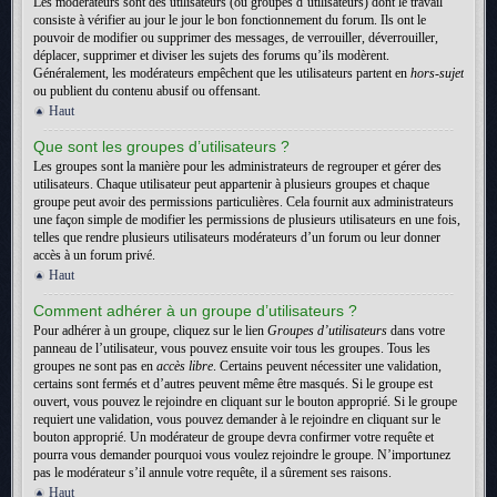
Les modérateurs sont des utilisateurs (ou groupes d’utilisateurs) dont le travail
consiste à vérifier au jour le jour le bon fonctionnement du forum. Ils ont le
pouvoir de modifier ou supprimer des messages, de verrouiller, déverrouiller,
déplacer, supprimer et diviser les sujets des forums qu’ils modèrent.
Généralement, les modérateurs empêchent que les utilisateurs partent en
hors-sujet
ou publient du contenu abusif ou offensant.
Haut
Que sont les groupes d’utilisateurs ?
Les groupes sont la manière pour les administrateurs de regrouper et gérer des
utilisateurs. Chaque utilisateur peut appartenir à plusieurs groupes et chaque
groupe peut avoir des permissions particulières. Cela fournit aux administrateurs
une façon simple de modifier les permissions de plusieurs utilisateurs en une fois,
telles que rendre plusieurs utilisateurs modérateurs d’un forum ou leur donner
accès à un forum privé.
Haut
Comment adhérer à un groupe d’utilisateurs ?
Pour adhérer à un groupe, cliquez sur le lien
Groupes d’utilisateurs
dans votre
panneau de l’utilisateur, vous pouvez ensuite voir tous les groupes. Tous les
groupes ne sont pas en
accès libre
. Certains peuvent nécessiter une validation,
certains sont fermés et d’autres peuvent même être masqués. Si le groupe est
ouvert, vous pouvez le rejoindre en cliquant sur le bouton approprié. Si le groupe
requiert une validation, vous pouvez demander à le rejoindre en cliquant sur le
bouton approprié. Un modérateur de groupe devra confirmer votre requête et
pourra vous demander pourquoi vous voulez rejoindre le groupe. N’importunez
pas le modérateur s’il annule votre requête, il a sûrement ses raisons.
Haut