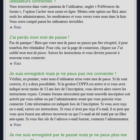
utilisateurs connectés ?
Vous trouverez dans votre panneau de l’utilisateur, onglet « Préférences du
forum », l’option
Cacher mon statut en ligne
. Mettez cette option sur
Oui
ainsi
seuls les administrateurs, les modérateurs et vous verrez votre nom dans la liste.
Vous serez compté parmi les utilisateurs invisibles.
Haut
J’ai perdu mon mot de passe !
Pas de panique ! Bien que votre mot de passe ne puisse pas être récupéré, il peut
toutefois être réinitialisé. Pour cela, sur la page de connexion, cliquez sur
J’ai
oublié mon mot de passe
. Suivez les instructions et vous devriez pouvoir à
nouveau vous connecter.
Haut
Je suis enregistré mais je ne peux pas me connecter !
Vérifiez, en premier, votre nom d’utilisateur et/ou votre mot de passe. Si ils sont
corrects, il y a deux possibilités. Si la gestion COPPA est active et si vous avez
indiqué avoir moins de 13 ans lors de l’inscription, vous devrez alors suivre les
instructions reçues. Certains forums nécessitent que toute nouvelle inscription soit
activée par vous-même ou par l’administrateur avant que vous puissiez vous
connecter. Cette information est indiquée lors de l’inscription. Si vous avez reçu
un e-mail, suivez ses instructions. Si vous n’avez pas reçu d’e-mail, il se peut que
vous ayez fourni une adresse incorrecte ou que l’e-mail ait été traité par un filtre
anti-spam. Si vous êtes sûr de l’adresse e-mail fournie, contactez l’administrateur.
Haut
Je me suis enregistré par le passé mais je ne peux plus me