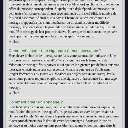
(quelquefois dans une durée limitée après sa publication) en cliquant sur le bouton
éditer
du message correspondant. Si quelqu’un a déjà répondu au message, un
petit texte s’affichera en bas du message indiquant qu’il a été édité, le nombre de
fois qu’il a été modifié ainsi que la date et l’heure de la dernière édition. Ce
message n’apparaîtra pas si un modérateur ou un administrateur modifie le
message, cependant ils ont la possibilité de laisser une note indiquant qu’ils ont
modifié le message de leur propre initiative. Notez que les utilisateurs ne peuvent
pas supprimer un message une fois que quelqu’un y a répondu.
Haut
Comment ajouter une signature à mes messages ?
Vous devez d’abord créer une signature dans votre panneau de l’utilisateur. Une
fois créée, vous pouvez cocher
Attacher sa signature
sur le formulaire de
rédaction de message. Vous pouvez aussi ajouter la signature par défaut à tous vos
messages en activant la case correspondante dans le panneau de l’utilisateur
(onglet
Préférences du forum --> Modifier les préférences de message
). Par la
suite, vous pourrez toujours empêcher une signature d’être ajoutée à un message
en décochant la case
Attacher sa signature
dans le formulaire de rédaction de
message.
Haut
Comment créer un sondage ?
Il est facile de créer un sondage, lors de la publication d’un nouveau sujet ou la
modification du premier message d’un sujet (si vous en avez les permissions),
cliquez sur l’onglet
Sondage
sous la partie message (si vous ne le voyez pas, vous
n’avez probablement pas le droit de créer des sondages). Saisissez le titre du
sondage et au moins deux options possibles, entrez une option par ligne dans le