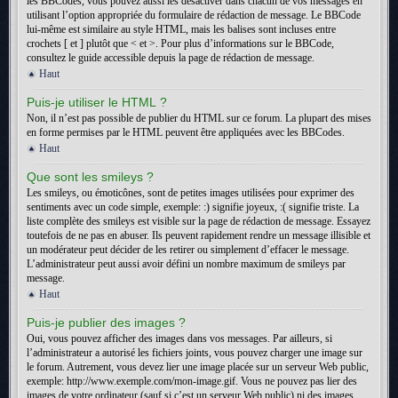
les BBCodes, vous pouvez aussi les désactiver dans chacun de vos messages en
utilisant l’option appropriée du formulaire de rédaction de message. Le BBCode
lui-même est similaire au style HTML, mais les balises sont incluses entre
crochets [ et ] plutôt que < et >. Pour plus d’informations sur le BBCode,
consultez le guide accessible depuis la page de rédaction de message.
Haut
Puis-je utiliser le HTML ?
Non, il n’est pas possible de publier du HTML sur ce forum. La plupart des mises
en forme permises par le HTML peuvent être appliquées avec les BBCodes.
Haut
Que sont les smileys ?
Les smileys, ou émoticônes, sont de petites images utilisées pour exprimer des
sentiments avec un code simple, exemple: :) signifie joyeux, :( signifie triste. La
liste complète des smileys est visible sur la page de rédaction de message. Essayez
toutefois de ne pas en abuser. Ils peuvent rapidement rendre un message illisible et
un modérateur peut décider de les retirer ou simplement d’effacer le message.
L’administrateur peut aussi avoir défini un nombre maximum de smileys par
message.
Haut
Puis-je publier des images ?
Oui, vous pouvez afficher des images dans vos messages. Par ailleurs, si
l’administrateur a autorisé les fichiers joints, vous pouvez charger une image sur
le forum. Autrement, vous devez lier une image placée sur un serveur Web public,
exemple: http://www.exemple.com/mon-image.gif. Vous ne pouvez pas lier des
images de votre ordinateur (sauf si c’est un serveur Web public) ni des images