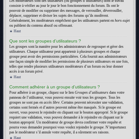
Les modérateurs sont des utilisateurs (ou groupes d’utilisateurs) dont le travail
consiste à vérifier au jour le jour le bon fonctionnement du forum. Ils ont le
pouvoir de modifier ou supprimer des messages, de verrouiller, déverrouiller,
déplacer, supprimer et diviser les sujets des forums qu’ils modèrent.
Généralement, les modérateurs empêchent que les utilisateurs partent en
hors-sujet
ou publient du contenu abusif ou offensant.
Haut
Que sont les groupes d’utilisateurs ?
Les groupes sont la manière pour les administrateurs de regrouper et gérer des
utilisateurs. Chaque utilisateur peut appartenir à plusieurs groupes et chaque
groupe peut avoir des permissions particulières. Cela fournit aux administrateurs
une façon simple de modifier les permissions de plusieurs utilisateurs en une fois,
telles que rendre plusieurs utilisateurs modérateurs d’un forum ou leur donner
accès à un forum privé.
Haut
Comment adhérer à un groupe d’utilisateurs ?
Pour adhérer à un groupe, cliquez sur le lien
Groupes d’utilisateurs
dans votre
panneau de l’utilisateur, vous pouvez ensuite voir tous les groupes. Tous les
groupes ne sont pas en
accès libre
. Certains peuvent nécessiter une validation,
certains sont fermés et d’autres peuvent même être masqués. Si le groupe est
ouvert, vous pouvez le rejoindre en cliquant sur le bouton approprié. Si le groupe
requiert une validation, vous pouvez demander à le rejoindre en cliquant sur le
bouton approprié. Un modérateur de groupe devra confirmer votre requête et
pourra vous demander pourquoi vous voulez rejoindre le groupe. N’importunez
pas le modérateur s’il annule votre requête, il a sûrement ses raisons.
Haut