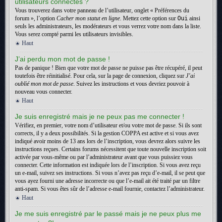
utilisateurs connectés ?
Vous trouverez dans votre panneau de l’utilisateur, onglet « Préférences du
forum », l’option
Cacher mon statut en ligne
. Mettez cette option sur
Oui
ainsi
seuls les administrateurs, les modérateurs et vous verrez votre nom dans la liste.
Vous serez compté parmi les utilisateurs invisibles.
Haut
J’ai perdu mon mot de passe !
Pas de panique ! Bien que votre mot de passe ne puisse pas être récupéré, il peut
toutefois être réinitialisé. Pour cela, sur la page de connexion, cliquez sur
J’ai
oublié mon mot de passe
. Suivez les instructions et vous devriez pouvoir à
nouveau vous connecter.
Haut
Je suis enregistré mais je ne peux pas me connecter !
Vérifiez, en premier, votre nom d’utilisateur et/ou votre mot de passe. Si ils sont
corrects, il y a deux possibilités. Si la gestion COPPA est active et si vous avez
indiqué avoir moins de 13 ans lors de l’inscription, vous devrez alors suivre les
instructions reçues. Certains forums nécessitent que toute nouvelle inscription soit
activée par vous-même ou par l’administrateur avant que vous puissiez vous
connecter. Cette information est indiquée lors de l’inscription. Si vous avez reçu
un e-mail, suivez ses instructions. Si vous n’avez pas reçu d’e-mail, il se peut que
vous ayez fourni une adresse incorrecte ou que l’e-mail ait été traité par un filtre
anti-spam. Si vous êtes sûr de l’adresse e-mail fournie, contactez l’administrateur.
Haut
Je me suis enregistré par le passé mais je ne peux plus me