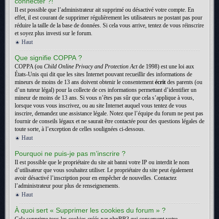
connecter ?!
Il est possible que l’administrateur ait supprimé ou désactivé votre compte. En
effet, il est courant de supprimer régulièrement les utilisateurs ne postant pas pour
réduire la taille de la base de données. Si cela vous arrive, tentez de vous réinscrire
et soyez plus investi sur le forum.
Haut
Que signifie COPPA ?
COPPA (ou
Child Online Privacy and Protection Act
de 1998) est une loi aux
États-Unis qui dit que les sites Internet pouvant recueillir des informations de
mineurs de moins de 13 ans doivent obtenir le consentement
écrit
des parents (ou
d’un tuteur légal) pour la collecte de ces informations permettant d’identifier un
mineur de moins de 13 ans. Si vous n’êtes pas sûr que cela s’applique à vous,
lorsque vous vous inscrivez, ou au site Internet auquel vous tentez de vous
inscrire, demandez une assistance légale. Notez que l’équipe du forum ne peut pas
fournir de conseils légaux et ne saurait être contactée pour des questions légales de
toute sorte, à l’exception de celles soulignées ci-dessous.
Haut
Pourquoi ne puis-je pas m’inscrire ?
Il est possible que le propriétaire du site ait banni votre IP ou interdit le nom
d’utilisateur que vous souhaitez utiliser. Le propriétaire du site peut également
avoir désactivé l’inscription pour en empêcher de nouvelles. Contactez
l’administrateur pour plus de renseignements.
Haut
À quoi sert « Supprimer les cookies du forum » ?