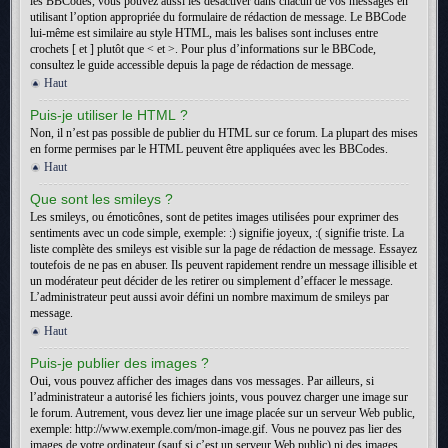
les BBCodes, vous pouvez aussi les désactiver dans chacun de vos messages en
utilisant l’option appropriée du formulaire de rédaction de message. Le BBCode
lui-même est similaire au style HTML, mais les balises sont incluses entre
crochets [ et ] plutôt que < et >. Pour plus d’informations sur le BBCode,
consultez le guide accessible depuis la page de rédaction de message.
Haut
Puis-je utiliser le HTML ?
Non, il n’est pas possible de publier du HTML sur ce forum. La plupart des mises
en forme permises par le HTML peuvent être appliquées avec les BBCodes.
Haut
Que sont les smileys ?
Les smileys, ou émoticônes, sont de petites images utilisées pour exprimer des
sentiments avec un code simple, exemple: :) signifie joyeux, :( signifie triste. La
liste complète des smileys est visible sur la page de rédaction de message. Essayez
toutefois de ne pas en abuser. Ils peuvent rapidement rendre un message illisible et
un modérateur peut décider de les retirer ou simplement d’effacer le message.
L’administrateur peut aussi avoir défini un nombre maximum de smileys par
message.
Haut
Puis-je publier des images ?
Oui, vous pouvez afficher des images dans vos messages. Par ailleurs, si
l’administrateur a autorisé les fichiers joints, vous pouvez charger une image sur
le forum. Autrement, vous devez lier une image placée sur un serveur Web public,
exemple: http://www.exemple.com/mon-image.gif. Vous ne pouvez pas lier des
images de votre ordinateur (sauf si c’est un serveur Web public) ni des images