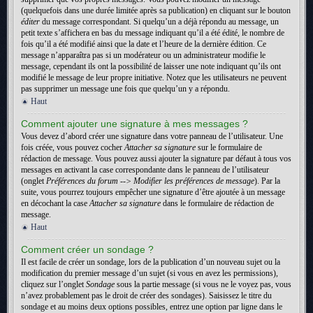
(quelquefois dans une durée limitée après sa publication) en cliquant sur le bouton
éditer
du message correspondant. Si quelqu’un a déjà répondu au message, un
petit texte s’affichera en bas du message indiquant qu’il a été édité, le nombre de
fois qu’il a été modifié ainsi que la date et l’heure de la dernière édition. Ce
message n’apparaîtra pas si un modérateur ou un administrateur modifie le
message, cependant ils ont la possibilité de laisser une note indiquant qu’ils ont
modifié le message de leur propre initiative. Notez que les utilisateurs ne peuvent
pas supprimer un message une fois que quelqu’un y a répondu.
Haut
Comment ajouter une signature à mes messages ?
Vous devez d’abord créer une signature dans votre panneau de l’utilisateur. Une
fois créée, vous pouvez cocher
Attacher sa signature
sur le formulaire de
rédaction de message. Vous pouvez aussi ajouter la signature par défaut à tous vos
messages en activant la case correspondante dans le panneau de l’utilisateur
(onglet
Préférences du forum --> Modifier les préférences de message
). Par la
suite, vous pourrez toujours empêcher une signature d’être ajoutée à un message
en décochant la case
Attacher sa signature
dans le formulaire de rédaction de
message.
Haut
Comment créer un sondage ?
Il est facile de créer un sondage, lors de la publication d’un nouveau sujet ou la
modification du premier message d’un sujet (si vous en avez les permissions),
cliquez sur l’onglet
Sondage
sous la partie message (si vous ne le voyez pas, vous
n’avez probablement pas le droit de créer des sondages). Saisissez le titre du
sondage et au moins deux options possibles, entrez une option par ligne dans le