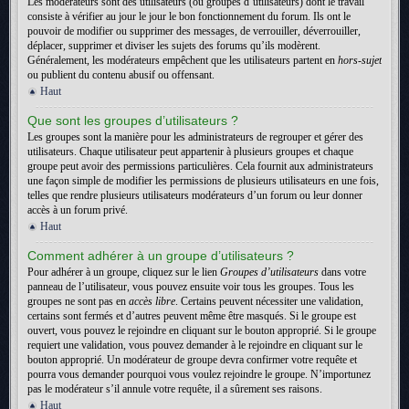
Les modérateurs sont des utilisateurs (ou groupes d’utilisateurs) dont le travail
consiste à vérifier au jour le jour le bon fonctionnement du forum. Ils ont le
pouvoir de modifier ou supprimer des messages, de verrouiller, déverrouiller,
déplacer, supprimer et diviser les sujets des forums qu’ils modèrent.
Généralement, les modérateurs empêchent que les utilisateurs partent en
hors-sujet
ou publient du contenu abusif ou offensant.
Haut
Que sont les groupes d’utilisateurs ?
Les groupes sont la manière pour les administrateurs de regrouper et gérer des
utilisateurs. Chaque utilisateur peut appartenir à plusieurs groupes et chaque
groupe peut avoir des permissions particulières. Cela fournit aux administrateurs
une façon simple de modifier les permissions de plusieurs utilisateurs en une fois,
telles que rendre plusieurs utilisateurs modérateurs d’un forum ou leur donner
accès à un forum privé.
Haut
Comment adhérer à un groupe d’utilisateurs ?
Pour adhérer à un groupe, cliquez sur le lien
Groupes d’utilisateurs
dans votre
panneau de l’utilisateur, vous pouvez ensuite voir tous les groupes. Tous les
groupes ne sont pas en
accès libre
. Certains peuvent nécessiter une validation,
certains sont fermés et d’autres peuvent même être masqués. Si le groupe est
ouvert, vous pouvez le rejoindre en cliquant sur le bouton approprié. Si le groupe
requiert une validation, vous pouvez demander à le rejoindre en cliquant sur le
bouton approprié. Un modérateur de groupe devra confirmer votre requête et
pourra vous demander pourquoi vous voulez rejoindre le groupe. N’importunez
pas le modérateur s’il annule votre requête, il a sûrement ses raisons.
Haut