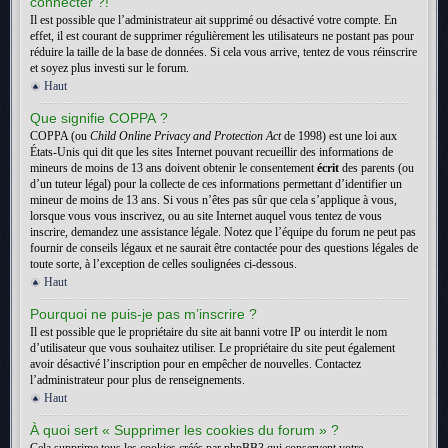
connecter ?!
Il est possible que l’administrateur ait supprimé ou désactivé votre compte. En
effet, il est courant de supprimer régulièrement les utilisateurs ne postant pas pour
réduire la taille de la base de données. Si cela vous arrive, tentez de vous réinscrire
et soyez plus investi sur le forum.
Haut
Que signifie COPPA ?
COPPA (ou
Child Online Privacy and Protection Act
de 1998) est une loi aux
États-Unis qui dit que les sites Internet pouvant recueillir des informations de
mineurs de moins de 13 ans doivent obtenir le consentement
écrit
des parents (ou
d’un tuteur légal) pour la collecte de ces informations permettant d’identifier un
mineur de moins de 13 ans. Si vous n’êtes pas sûr que cela s’applique à vous,
lorsque vous vous inscrivez, ou au site Internet auquel vous tentez de vous
inscrire, demandez une assistance légale. Notez que l’équipe du forum ne peut pas
fournir de conseils légaux et ne saurait être contactée pour des questions légales de
toute sorte, à l’exception de celles soulignées ci-dessous.
Haut
Pourquoi ne puis-je pas m’inscrire ?
Il est possible que le propriétaire du site ait banni votre IP ou interdit le nom
d’utilisateur que vous souhaitez utiliser. Le propriétaire du site peut également
avoir désactivé l’inscription pour en empêcher de nouvelles. Contactez
l’administrateur pour plus de renseignements.
Haut
À quoi sert « Supprimer les cookies du forum » ?