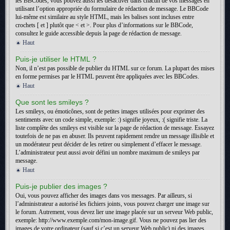
les BBCodes, vous pouvez aussi les désactiver dans chacun de vos messages en
utilisant l’option appropriée du formulaire de rédaction de message. Le BBCode
lui-même est similaire au style HTML, mais les balises sont incluses entre
crochets [ et ] plutôt que < et >. Pour plus d’informations sur le BBCode,
consultez le guide accessible depuis la page de rédaction de message.
Haut
Puis-je utiliser le HTML ?
Non, il n’est pas possible de publier du HTML sur ce forum. La plupart des mises
en forme permises par le HTML peuvent être appliquées avec les BBCodes.
Haut
Que sont les smileys ?
Les smileys, ou émoticônes, sont de petites images utilisées pour exprimer des
sentiments avec un code simple, exemple: :) signifie joyeux, :( signifie triste. La
liste complète des smileys est visible sur la page de rédaction de message. Essayez
toutefois de ne pas en abuser. Ils peuvent rapidement rendre un message illisible et
un modérateur peut décider de les retirer ou simplement d’effacer le message.
L’administrateur peut aussi avoir défini un nombre maximum de smileys par
message.
Haut
Puis-je publier des images ?
Oui, vous pouvez afficher des images dans vos messages. Par ailleurs, si
l’administrateur a autorisé les fichiers joints, vous pouvez charger une image sur
le forum. Autrement, vous devez lier une image placée sur un serveur Web public,
exemple: http://www.exemple.com/mon-image.gif. Vous ne pouvez pas lier des
images de votre ordinateur (sauf si c’est un serveur Web public) ni des images