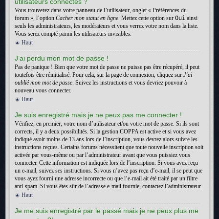
utilisateurs connectés ?
Vous trouverez dans votre panneau de l’utilisateur, onglet « Préférences du
forum », l’option
Cacher mon statut en ligne
. Mettez cette option sur
Oui
ainsi
seuls les administrateurs, les modérateurs et vous verrez votre nom dans la liste.
Vous serez compté parmi les utilisateurs invisibles.
Haut
J’ai perdu mon mot de passe !
Pas de panique ! Bien que votre mot de passe ne puisse pas être récupéré, il peut
toutefois être réinitialisé. Pour cela, sur la page de connexion, cliquez sur
J’ai
oublié mon mot de passe
. Suivez les instructions et vous devriez pouvoir à
nouveau vous connecter.
Haut
Je suis enregistré mais je ne peux pas me connecter !
Vérifiez, en premier, votre nom d’utilisateur et/ou votre mot de passe. Si ils sont
corrects, il y a deux possibilités. Si la gestion COPPA est active et si vous avez
indiqué avoir moins de 13 ans lors de l’inscription, vous devrez alors suivre les
instructions reçues. Certains forums nécessitent que toute nouvelle inscription soit
activée par vous-même ou par l’administrateur avant que vous puissiez vous
connecter. Cette information est indiquée lors de l’inscription. Si vous avez reçu
un e-mail, suivez ses instructions. Si vous n’avez pas reçu d’e-mail, il se peut que
vous ayez fourni une adresse incorrecte ou que l’e-mail ait été traité par un filtre
anti-spam. Si vous êtes sûr de l’adresse e-mail fournie, contactez l’administrateur.
Haut
Je me suis enregistré par le passé mais je ne peux plus me