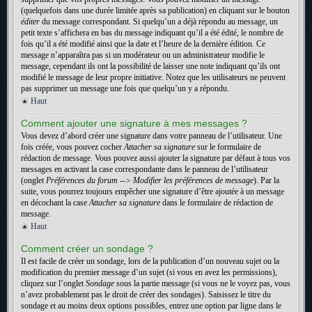
(quelquefois dans une durée limitée après sa publication) en cliquant sur le bouton
éditer
du message correspondant. Si quelqu’un a déjà répondu au message, un
petit texte s’affichera en bas du message indiquant qu’il a été édité, le nombre de
fois qu’il a été modifié ainsi que la date et l’heure de la dernière édition. Ce
message n’apparaîtra pas si un modérateur ou un administrateur modifie le
message, cependant ils ont la possibilité de laisser une note indiquant qu’ils ont
modifié le message de leur propre initiative. Notez que les utilisateurs ne peuvent
pas supprimer un message une fois que quelqu’un y a répondu.
Haut
Comment ajouter une signature à mes messages ?
Vous devez d’abord créer une signature dans votre panneau de l’utilisateur. Une
fois créée, vous pouvez cocher
Attacher sa signature
sur le formulaire de
rédaction de message. Vous pouvez aussi ajouter la signature par défaut à tous vos
messages en activant la case correspondante dans le panneau de l’utilisateur
(onglet
Préférences du forum --> Modifier les préférences de message
). Par la
suite, vous pourrez toujours empêcher une signature d’être ajoutée à un message
en décochant la case
Attacher sa signature
dans le formulaire de rédaction de
message.
Haut
Comment créer un sondage ?
Il est facile de créer un sondage, lors de la publication d’un nouveau sujet ou la
modification du premier message d’un sujet (si vous en avez les permissions),
cliquez sur l’onglet
Sondage
sous la partie message (si vous ne le voyez pas, vous
n’avez probablement pas le droit de créer des sondages). Saisissez le titre du
sondage et au moins deux options possibles, entrez une option par ligne dans le