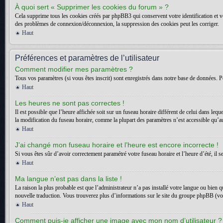
À quoi sert « Supprimer les cookies du forum » ?
Cela supprime tous les cookies créés par phpBB3 qui conservent votre identification et vot
des problèmes de connexion/déconnexion, la suppression des cookies peut les corriger.
Haut
Préférences et paramètres de l’utilisateur
Comment modifier mes paramètres ?
Tous vos paramètres (si vous êtes inscrit) sont enregistrés dans notre base de données. Po
Haut
Les heures ne sont pas correctes !
Il est possible que l’heure affichée soit sur un fuseau horaire différent de celui dans l
la modification du fuseau horaire, comme la plupart des paramètres n’est accessible qu’aux
Haut
J’ai changé mon fuseau horaire et l’heure est encore incorrecte !
Si vous êtes sûr d’avoir correctement paramétré votre fuseau horaire et l’heure d’été, il s
Haut
Ma langue n’est pas dans la liste !
La raison la plus probable est que l’administrateur n’a pas installé votre langue ou bien 
nouvelle traduction. Vous trouverez plus d’informations sur le site du groupe phpBB (voir
Haut
Comment puis-je afficher une image avec mon nom d’utilisateur ?