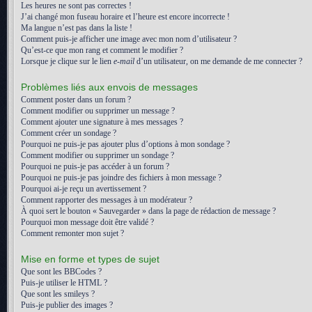
Les heures ne sont pas correctes !
J’ai changé mon fuseau horaire et l’heure est encore incorrecte !
Ma langue n’est pas dans la liste !
Comment puis-je afficher une image avec mon nom d’utilisateur ?
Qu’est-ce que mon rang et comment le modifier ?
Lorsque je clique sur le lien
e-mail
d’un utilisateur, on me demande de me connecter ?
Problèmes liés aux envois de messages
Comment poster dans un forum ?
Comment modifier ou supprimer un message ?
Comment ajouter une signature à mes messages ?
Comment créer un sondage ?
Pourquoi ne puis-je pas ajouter plus d’options à mon sondage ?
Comment modifier ou supprimer un sondage ?
Pourquoi ne puis-je pas accéder à un forum ?
Pourquoi ne puis-je pas joindre des fichiers à mon message ?
Pourquoi ai-je reçu un avertissement ?
Comment rapporter des messages à un modérateur ?
À quoi sert le bouton « Sauvegarder » dans la page de rédaction de message ?
Pourquoi mon message doit être validé ?
Comment remonter mon sujet ?
Mise en forme et types de sujet
Que sont les BBCodes ?
Puis-je utiliser le HTML ?
Que sont les smileys ?
Puis-je publier des images ?