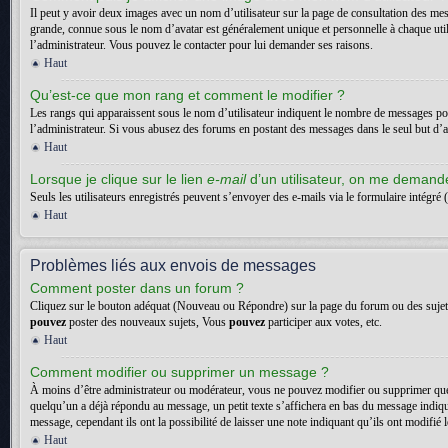
Il peut y avoir deux images avec un nom d’utilisateur sur la page de consultation des me
grande, connue sous le nom d’avatar est généralement unique et personnelle à chaque utilisa
l’administrateur. Vous pouvez le contacter pour lui demander ses raisons.
Haut
Qu’est-ce que mon rang et comment le modifier ?
Les rangs qui apparaissent sous le nom d’utilisateur indiquent le nombre de messages posté
l’administrateur. Si vous abusez des forums en postant des messages dans le seul but d
Haut
Lorsque je clique sur le lien
e-mail
d’un utilisateur, on me deman
Seuls les utilisateurs enregistrés peuvent s’envoyer des e-mails via le formulaire intégré (
Haut
Problèmes liés aux envois de messages
Comment poster dans un forum ?
Cliquez sur le bouton adéquat (Nouveau ou Répondre) sur la page du forum ou des sujets. 
pouvez
poster des nouveaux sujets, Vous
pouvez
participer aux votes, etc.
Haut
Comment modifier ou supprimer un message ?
À moins d’être administrateur ou modérateur, vous ne pouvez modifier ou supprimer que
quelqu’un a déjà répondu au message, un petit texte s’affichera en bas du message indiquan
message, cependant ils ont la possibilité de laisser une note indiquant qu’ils ont modifi
Haut