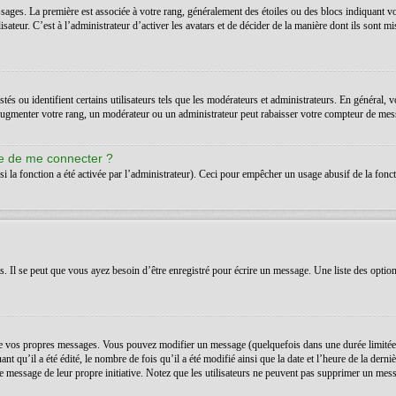
ssages. La première est associée à votre rang, généralement des étoiles ou des blocs indiquant 
teur. C’est à l’administrateur d’activer les avatars et de décider de la manière dont ils sont mis
s ou identifient certains utilisateurs tels que les modérateurs et administrateurs. En général, v
’augmenter votre rang, un modérateur ou un administrateur peut rabaisser votre compteur de mes
de de me connecter ?
si la fonction a été activée par l’administrateur). Ceci pour empêcher un usage abusif de la foncti
Il se peut que vous ayez besoin d’être enregistré pour écrire un message. Une liste des option
 vos propres messages. Vous pouvez modifier un message (quelquefois dans une durée limitée a
t qu’il a été édité, le nombre de fois qu’il a été modifié ainsi que la date et l’heure de la der
é le message de leur propre initiative. Notez que les utilisateurs ne peuvent pas supprimer un m