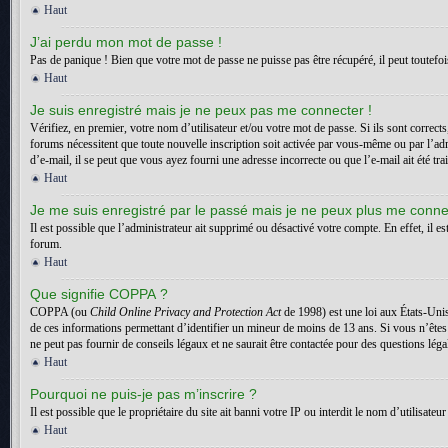
Haut
J’ai perdu mon mot de passe !
Pas de panique ! Bien que votre mot de passe ne puisse pas être récupéré, il peut toutefois
Haut
Je suis enregistré mais je ne peux pas me connecter !
Vérifiez, en premier, votre nom d’utilisateur et/ou votre mot de passe. Si ils sont correct
forums nécessitent que toute nouvelle inscription soit activée par vous-même ou par l’adm
d’e-mail, il se peut que vous ayez fourni une adresse incorrecte ou que l’e-mail ait été trai
Haut
Je me suis enregistré par le passé mais je ne peux plus me conne
Il est possible que l’administrateur ait supprimé ou désactivé votre compte. En effet, il es
forum.
Haut
Que signifie COPPA ?
COPPA (ou
Child Online Privacy and Protection Act
de 1998) est une loi aux États-Unis
de ces informations permettant d’identifier un mineur de moins de 13 ans. Si vous n’êtes
ne peut pas fournir de conseils légaux et ne saurait être contactée pour des questions léga
Haut
Pourquoi ne puis-je pas m’inscrire ?
Il est possible que le propriétaire du site ait banni votre IP ou interdit le nom d’utilisa
Haut