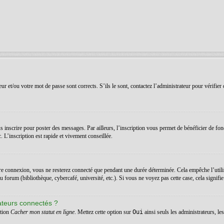
r et/ou votre mot de passe sont corrects. S’ils le sont, contactez l’administrateur pour vérifier 
 inscrire pour poster des messages. Par ailleurs, l’inscription vous permet de bénéficier de fon
 L’inscription est rapide et vivement conseillée.
re connexion, vous ne resterez connecté que pendant une durée déterminée. Cela empêche l’utilis
orum (bibliothèque, cybercafé, université, etc.). Si vous ne voyez pas cette case, cela signifie q
ateurs connectés ?
ption
Cacher mon statut en ligne
. Mettez cette option sur
Oui
ainsi seuls les administrateurs, l