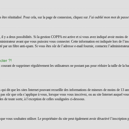
 être réinitialisé. Pour cela, sur la page de connexion, cliquez sur
J’ai oublié mon mot de passe
s, il y a deux possibilités. Si la gestion COPPA est active et si vous avez indiqué avoir moins de 
inistrateur avant que vous puissiez vous connecter. Cette information est indiquée lors de l’ins
té par un filtre anti-spam. Si vous êtes sûr de l’adresse e-mail fournie, contactez l’administrateur
cter ?!
t courant de supprimer régulièrement les utilisateurs ne postant pas pour réduire la taille de la ba
 qui dit que les sites Internet pouvant recueillir des informations de mineurs de moins de 13 a
 pas sûr que cela s’applique à vous, lorsque vous vous inscrivez, ou au site Internet auquel vo
les de toute sorte, à l’exception de celles soulignées ci-dessous.
teur que vous souhaitez utiliser. Le propriétaire du site peut également avoir désactivé l’inscrip