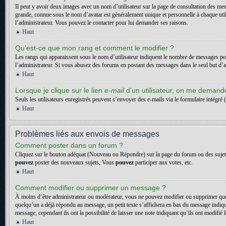
Il peut y avoir deux images avec un nom d’utilisateur sur la page de consultation des me
grande, connue sous le nom d’avatar est généralement unique et personnelle à chaque utilisa
l’administrateur. Vous pouvez le contacter pour lui demander ses raisons.
Haut
Qu’est-ce que mon rang et comment le modifier ?
Les rangs qui apparaissent sous le nom d’utilisateur indiquent le nombre de messages posté
l’administrateur. Si vous abusez des forums en postant des messages dans le seul but d
Haut
Lorsque je clique sur le lien
e-mail
d’un utilisateur, on me deman
Seuls les utilisateurs enregistrés peuvent s’envoyer des e-mails via le formulaire intégré (
Haut
Problèmes liés aux envois de messages
Comment poster dans un forum ?
Cliquez sur le bouton adéquat (Nouveau ou Répondre) sur la page du forum ou des sujets. 
pouvez
poster des nouveaux sujets, Vous
pouvez
participer aux votes, etc.
Haut
Comment modifier ou supprimer un message ?
À moins d’être administrateur ou modérateur, vous ne pouvez modifier ou supprimer que
quelqu’un a déjà répondu au message, un petit texte s’affichera en bas du message indiquan
message, cependant ils ont la possibilité de laisser une note indiquant qu’ils ont modifi
Haut