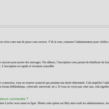
r et/ou votre mot de passe sont corrects. S’ils le sont, contactez l’administrateur pour vérifier 
 inscrire pour poster des messages. Par ailleurs, l’inscription vous permet de bénéficier de fon
 L’inscription est rapide et vivement conseillée.
re connexion, vous ne resterez connecté que pendant une durée déterminée. Cela empêche l’utilis
orum (bibliothèque, cybercafé, université, etc.). Si vous ne voyez pas cette case, cela signifie q
ateurs connectés ?
ption
Cacher mon statut en ligne
. Mettez cette option sur
Oui
ainsi seuls les administrateurs, l