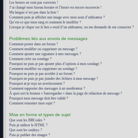
Les heures ne sont pas correctes !
J’ai changé mon fuseau horaire et l’heure est encore incorrecte !
Ma langue n’est pas dans la liste !
Comment puis-je afficher une image avec mon nom d’utilisateur ?
Qu’est-ce que mon rang et comment le modifier ?
Lorsque je clique sur le lien
e-mail
d’un utilisateur, on me demande de me connecter ?
Problèmes liés aux envois de messages
Comment poster dans un forum ?
Comment modifier ou supprimer un message ?
Comment ajouter une signature à mes messages ?
Comment créer un sondage ?
Pourquoi ne puis-je pas ajouter plus d’options à mon sondage ?
Comment modifier ou supprimer un sondage ?
Pourquoi ne puis-je pas accéder à un forum ?
Pourquoi ne puis-je pas joindre des fichiers à mon message ?
Pourquoi ai-je reçu un avertissement ?
Comment rapporter des messages à un modérateur ?
À quoi sert le bouton « Sauvegarder » dans la page de rédaction de message ?
Pourquoi mon message doit être validé ?
Comment remonter mon sujet ?
Mise en forme et types de sujet
Que sont les BBCodes ?
Puis-je utiliser le HTML ?
Que sont les smileys ?
Puis-je publier des images ?