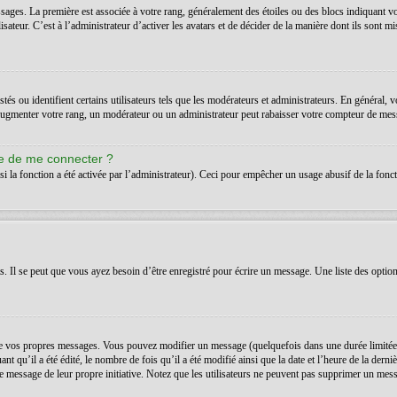
ssages. La première est associée à votre rang, généralement des étoiles ou des blocs indiquant 
teur. C’est à l’administrateur d’activer les avatars et de décider de la manière dont ils sont mis
s ou identifient certains utilisateurs tels que les modérateurs et administrateurs. En général, v
’augmenter votre rang, un modérateur ou un administrateur peut rabaisser votre compteur de mes
de de me connecter ?
si la fonction a été activée par l’administrateur). Ceci pour empêcher un usage abusif de la foncti
Il se peut que vous ayez besoin d’être enregistré pour écrire un message. Une liste des option
 vos propres messages. Vous pouvez modifier un message (quelquefois dans une durée limitée a
t qu’il a été édité, le nombre de fois qu’il a été modifié ainsi que la date et l’heure de la der
é le message de leur propre initiative. Notez que les utilisateurs ne peuvent pas supprimer un m