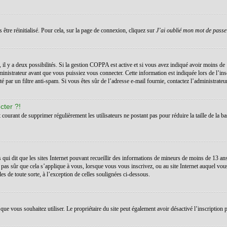
 être réinitialisé. Pour cela, sur la page de connexion, cliquez sur
J’ai oublié mon mot de passe
s, il y a deux possibilités. Si la gestion COPPA est active et si vous avez indiqué avoir moins de 
inistrateur avant que vous puissiez vous connecter. Cette information est indiquée lors de l’ins
té par un filtre anti-spam. Si vous êtes sûr de l’adresse e-mail fournie, contactez l’administrateur
cter ?!
t courant de supprimer régulièrement les utilisateurs ne postant pas pour réduire la taille de la ba
 qui dit que les sites Internet pouvant recueillir des informations de mineurs de moins de 13 a
 pas sûr que cela s’applique à vous, lorsque vous vous inscrivez, ou au site Internet auquel vo
les de toute sorte, à l’exception de celles soulignées ci-dessous.
teur que vous souhaitez utiliser. Le propriétaire du site peut également avoir désactivé l’inscrip