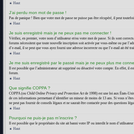
Haut
J’ai perdu mon mot de passe !
Pas de panique ! Bien que votre mot de passe ne puisse pas être récupéré, il peut toutefois
Haut
Je suis enregistré mais je ne peux pas me connecter !
Vérifiez, en premier, votre nom d’utilisateur et/ou votre mot de passe. Si ils sont correct
forums nécessitent que toute nouvelle inscription soit activée par vous-même ou par l’adm
d’e-mail, il se peut que vous ayez fourni une adresse incorrecte ou que l’e-mail ait été trai
Haut
Je me suis enregistré par le passé mais je ne peux plus me conne
Il est possible que l’administrateur ait supprimé ou désactivé votre compte. En effet, il es
forum.
Haut
Que signifie COPPA ?
COPPA (ou
Child Online Privacy and Protection Act
de 1998) est une loi aux États-Unis
de ces informations permettant d’identifier un mineur de moins de 13 ans. Si vous n’êtes
ne peut pas fournir de conseils légaux et ne saurait être contactée pour des questions léga
Haut
Pourquoi ne puis-je pas m’inscrire ?
Il est possible que le propriétaire du site ait banni votre IP ou interdit le nom d’utilisa
Haut