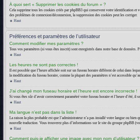
À quoi sert « Supprimer les cookies du forum » ?
Cela supprime tous les cookies créés par phpBB3 qui conservent votre identification et vot
des problèmes de connexion/déconnexion, la suppression des cookies peut les corriger.
Haut
Préférences et paramètres de l’utilisateur
Comment modifier mes paramètres ?
Tous vos paramètres (si vous êtes inscrit) sont enregistrés dans notre base de données. Po
Haut
Les heures ne sont pas correctes !
Il est possible que l’heure affichée soit sur un fuseau horaire différent de celui dans l
la modification du fuseau horaire, comme la plupart des paramètres n’est accessible qu’aux
Haut
J’ai changé mon fuseau horaire et l’heure est encore incorrecte !
Si vous êtes sûr d’avoir correctement paramétré votre fuseau horaire et l’heure d’été, il s
Haut
Ma langue n’est pas dans la liste !
La raison la plus probable est que l’administrateur n’a pas installé votre langue ou bien 
nouvelle traduction. Vous trouverez plus d’informations sur le site du groupe phpBB (voir
Haut
Comment puis-je afficher une image avec mon nom d’utilisateur ?