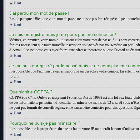
Haut
J’ai perdu mon mot de passe !
Pas de panique ! Bien que votre mot de passe ne puisse pas être récupéré, il peut toutefois
Haut
Je suis enregistré mais je ne peux pas me connecter !
Vérifiez, en premier, votre nom d’utilisateur et/ou votre mot de passe. Si ils sont correct
forums nécessitent que toute nouvelle inscription soit activée par vous-même ou par l’adm
d’e-mail, il se peut que vous ayez fourni une adresse incorrecte ou que l’e-mail ait été trai
Haut
Je me suis enregistré par le passé mais je ne peux plus me conne
Il est possible que l’administrateur ait supprimé ou désactivé votre compte. En effet, il es
forum.
Haut
Que signifie COPPA ?
COPPA (ou
Child Online Privacy and Protection Act
de 1998) est une loi aux États-Unis
de ces informations permettant d’identifier un mineur de moins de 13 ans. Si vous n’êtes
ne peut pas fournir de conseils légaux et ne saurait être contactée pour des questions léga
Haut
Pourquoi ne puis-je pas m’inscrire ?
Il est possible que le propriétaire du site ait banni votre IP ou interdit le nom d’utilisa
Haut