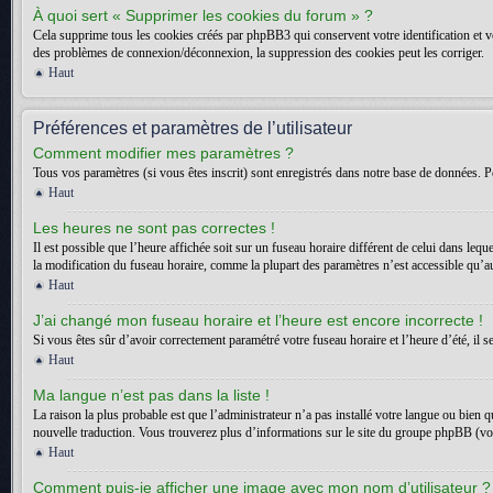
À quoi sert « Supprimer les cookies du forum » ?
Cela supprime tous les cookies créés par phpBB3 qui conservent votre identification et vot
des problèmes de connexion/déconnexion, la suppression des cookies peut les corriger.
Haut
Préférences et paramètres de l’utilisateur
Comment modifier mes paramètres ?
Tous vos paramètres (si vous êtes inscrit) sont enregistrés dans notre base de données. Po
Haut
Les heures ne sont pas correctes !
Il est possible que l’heure affichée soit sur un fuseau horaire différent de celui dans l
la modification du fuseau horaire, comme la plupart des paramètres n’est accessible qu’aux
Haut
J’ai changé mon fuseau horaire et l’heure est encore incorrecte !
Si vous êtes sûr d’avoir correctement paramétré votre fuseau horaire et l’heure d’été, il s
Haut
Ma langue n’est pas dans la liste !
La raison la plus probable est que l’administrateur n’a pas installé votre langue ou bien 
nouvelle traduction. Vous trouverez plus d’informations sur le site du groupe phpBB (voir
Haut
Comment puis-je afficher une image avec mon nom d’utilisateur ?