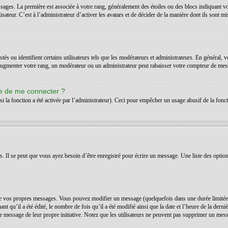
ssages. La première est associée à votre rang, généralement des étoiles ou des blocs indiquant 
teur. C’est à l’administrateur d’activer les avatars et de décider de la manière dont ils sont mis
s ou identifient certains utilisateurs tels que les modérateurs et administrateurs. En général, v
’augmenter votre rang, un modérateur ou un administrateur peut rabaisser votre compteur de mes
de de me connecter ?
si la fonction a été activée par l’administrateur). Ceci pour empêcher un usage abusif de la foncti
Il se peut que vous ayez besoin d’être enregistré pour écrire un message. Une liste des option
 vos propres messages. Vous pouvez modifier un message (quelquefois dans une durée limitée a
t qu’il a été édité, le nombre de fois qu’il a été modifié ainsi que la date et l’heure de la der
é le message de leur propre initiative. Notez que les utilisateurs ne peuvent pas supprimer un m