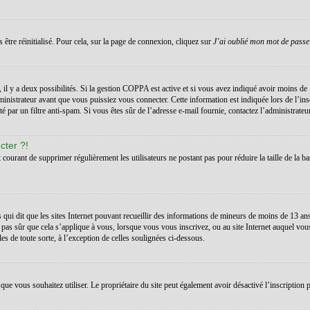
 être réinitialisé. Pour cela, sur la page de connexion, cliquez sur
J’ai oublié mon mot de passe
s, il y a deux possibilités. Si la gestion COPPA est active et si vous avez indiqué avoir moins de 
inistrateur avant que vous puissiez vous connecter. Cette information est indiquée lors de l’ins
té par un filtre anti-spam. Si vous êtes sûr de l’adresse e-mail fournie, contactez l’administrateur
cter ?!
t courant de supprimer régulièrement les utilisateurs ne postant pas pour réduire la taille de la ba
 qui dit que les sites Internet pouvant recueillir des informations de mineurs de moins de 13 a
 pas sûr que cela s’applique à vous, lorsque vous vous inscrivez, ou au site Internet auquel vo
les de toute sorte, à l’exception de celles soulignées ci-dessous.
teur que vous souhaitez utiliser. Le propriétaire du site peut également avoir désactivé l’inscrip