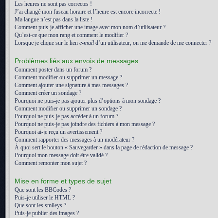
Les heures ne sont pas correctes !
J’ai changé mon fuseau horaire et l’heure est encore incorrecte !
Ma langue n’est pas dans la liste !
Comment puis-je afficher une image avec mon nom d’utilisateur ?
Qu’est-ce que mon rang et comment le modifier ?
Lorsque je clique sur le lien
e-mail
d’un utilisateur, on me demande de me connecter ?
Problèmes liés aux envois de messages
Comment poster dans un forum ?
Comment modifier ou supprimer un message ?
Comment ajouter une signature à mes messages ?
Comment créer un sondage ?
Pourquoi ne puis-je pas ajouter plus d’options à mon sondage ?
Comment modifier ou supprimer un sondage ?
Pourquoi ne puis-je pas accéder à un forum ?
Pourquoi ne puis-je pas joindre des fichiers à mon message ?
Pourquoi ai-je reçu un avertissement ?
Comment rapporter des messages à un modérateur ?
À quoi sert le bouton « Sauvegarder » dans la page de rédaction de message ?
Pourquoi mon message doit être validé ?
Comment remonter mon sujet ?
Mise en forme et types de sujet
Que sont les BBCodes ?
Puis-je utiliser le HTML ?
Que sont les smileys ?
Puis-je publier des images ?