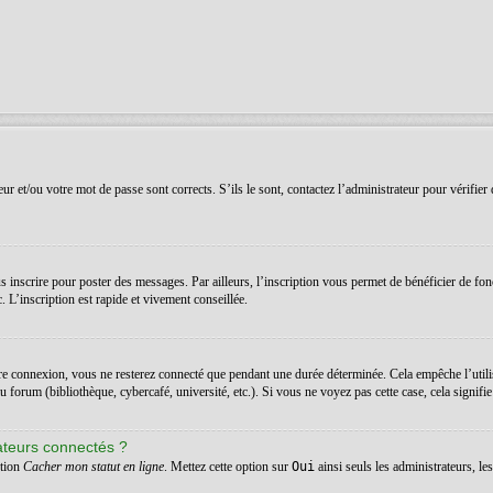
r et/ou votre mot de passe sont corrects. S’ils le sont, contactez l’administrateur pour vérifier 
 inscrire pour poster des messages. Par ailleurs, l’inscription vous permet de bénéficier de fon
 L’inscription est rapide et vivement conseillée.
re connexion, vous ne resterez connecté que pendant une durée déterminée. Cela empêche l’utilis
orum (bibliothèque, cybercafé, université, etc.). Si vous ne voyez pas cette case, cela signifie q
ateurs connectés ?
ption
Cacher mon statut en ligne
. Mettez cette option sur
Oui
ainsi seuls les administrateurs, l