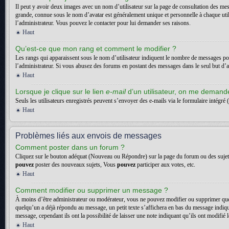
Il peut y avoir deux images avec un nom d’utilisateur sur la page de consultation des me
grande, connue sous le nom d’avatar est généralement unique et personnelle à chaque utilisa
l’administrateur. Vous pouvez le contacter pour lui demander ses raisons.
Haut
Qu’est-ce que mon rang et comment le modifier ?
Les rangs qui apparaissent sous le nom d’utilisateur indiquent le nombre de messages posté
l’administrateur. Si vous abusez des forums en postant des messages dans le seul but d
Haut
Lorsque je clique sur le lien
e-mail
d’un utilisateur, on me deman
Seuls les utilisateurs enregistrés peuvent s’envoyer des e-mails via le formulaire intégré (
Haut
Problèmes liés aux envois de messages
Comment poster dans un forum ?
Cliquez sur le bouton adéquat (Nouveau ou Répondre) sur la page du forum ou des sujets. 
pouvez
poster des nouveaux sujets, Vous
pouvez
participer aux votes, etc.
Haut
Comment modifier ou supprimer un message ?
À moins d’être administrateur ou modérateur, vous ne pouvez modifier ou supprimer que
quelqu’un a déjà répondu au message, un petit texte s’affichera en bas du message indiquan
message, cependant ils ont la possibilité de laisser une note indiquant qu’ils ont modifi
Haut