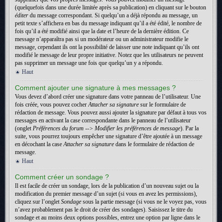
(quelquefois dans une durée limitée après sa publication) en cliquant sur le bouton
éditer
du message correspondant. Si quelqu’un a déjà répondu au message, un
petit texte s’affichera en bas du message indiquant qu’il a été édité, le nombre de
fois qu’il a été modifié ainsi que la date et l’heure de la dernière édition. Ce
message n’apparaîtra pas si un modérateur ou un administrateur modifie le
message, cependant ils ont la possibilité de laisser une note indiquant qu’ils ont
modifié le message de leur propre initiative. Notez que les utilisateurs ne peuvent
pas supprimer un message une fois que quelqu’un y a répondu.
Haut
Comment ajouter une signature à mes messages ?
Vous devez d’abord créer une signature dans votre panneau de l’utilisateur. Une
fois créée, vous pouvez cocher
Attacher sa signature
sur le formulaire de
rédaction de message. Vous pouvez aussi ajouter la signature par défaut à tous vos
messages en activant la case correspondante dans le panneau de l’utilisateur
(onglet
Préférences du forum --> Modifier les préférences de message
). Par la
suite, vous pourrez toujours empêcher une signature d’être ajoutée à un message
en décochant la case
Attacher sa signature
dans le formulaire de rédaction de
message.
Haut
Comment créer un sondage ?
Il est facile de créer un sondage, lors de la publication d’un nouveau sujet ou la
modification du premier message d’un sujet (si vous en avez les permissions),
cliquez sur l’onglet
Sondage
sous la partie message (si vous ne le voyez pas, vous
n’avez probablement pas le droit de créer des sondages). Saisissez le titre du
sondage et au moins deux options possibles, entrez une option par ligne dans le