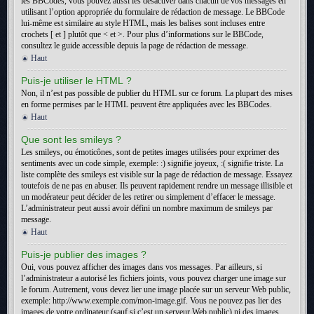
les BBCodes, vous pouvez aussi les désactiver dans chacun de vos messages en
utilisant l’option appropriée du formulaire de rédaction de message. Le BBCode
lui-même est similaire au style HTML, mais les balises sont incluses entre
crochets [ et ] plutôt que < et >. Pour plus d’informations sur le BBCode,
consultez le guide accessible depuis la page de rédaction de message.
Haut
Puis-je utiliser le HTML ?
Non, il n’est pas possible de publier du HTML sur ce forum. La plupart des mises
en forme permises par le HTML peuvent être appliquées avec les BBCodes.
Haut
Que sont les smileys ?
Les smileys, ou émoticônes, sont de petites images utilisées pour exprimer des
sentiments avec un code simple, exemple: :) signifie joyeux, :( signifie triste. La
liste complète des smileys est visible sur la page de rédaction de message. Essayez
toutefois de ne pas en abuser. Ils peuvent rapidement rendre un message illisible et
un modérateur peut décider de les retirer ou simplement d’effacer le message.
L’administrateur peut aussi avoir défini un nombre maximum de smileys par
message.
Haut
Puis-je publier des images ?
Oui, vous pouvez afficher des images dans vos messages. Par ailleurs, si
l’administrateur a autorisé les fichiers joints, vous pouvez charger une image sur
le forum. Autrement, vous devez lier une image placée sur un serveur Web public,
exemple: http://www.exemple.com/mon-image.gif. Vous ne pouvez pas lier des
images de votre ordinateur (sauf si c’est un serveur Web public) ni des images