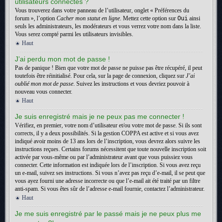
utilisateurs connectés ?
Vous trouverez dans votre panneau de l’utilisateur, onglet « Préférences du
forum », l’option
Cacher mon statut en ligne
. Mettez cette option sur
Oui
ainsi
seuls les administrateurs, les modérateurs et vous verrez votre nom dans la liste.
Vous serez compté parmi les utilisateurs invisibles.
Haut
J’ai perdu mon mot de passe !
Pas de panique ! Bien que votre mot de passe ne puisse pas être récupéré, il peut
toutefois être réinitialisé. Pour cela, sur la page de connexion, cliquez sur
J’ai
oublié mon mot de passe
. Suivez les instructions et vous devriez pouvoir à
nouveau vous connecter.
Haut
Je suis enregistré mais je ne peux pas me connecter !
Vérifiez, en premier, votre nom d’utilisateur et/ou votre mot de passe. Si ils sont
corrects, il y a deux possibilités. Si la gestion COPPA est active et si vous avez
indiqué avoir moins de 13 ans lors de l’inscription, vous devrez alors suivre les
instructions reçues. Certains forums nécessitent que toute nouvelle inscription soit
activée par vous-même ou par l’administrateur avant que vous puissiez vous
connecter. Cette information est indiquée lors de l’inscription. Si vous avez reçu
un e-mail, suivez ses instructions. Si vous n’avez pas reçu d’e-mail, il se peut que
vous ayez fourni une adresse incorrecte ou que l’e-mail ait été traité par un filtre
anti-spam. Si vous êtes sûr de l’adresse e-mail fournie, contactez l’administrateur.
Haut
Je me suis enregistré par le passé mais je ne peux plus me