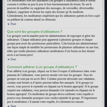
Les modérateurs sont des utilisateurs (ou groupes d’utilisateurs) dont le travail
consiste à vérifier au jour le jour le bon fonctionnement du forum. Ils ont le
pouvoir de modifier ou supprimer des messages, de verrouiller, déverrouiller,
déplacer, supprimer et diviser les sujets des forums qu’ils modèrent.
Généralement, les modérateurs empêchent que les utilisateurs partent en
hors-sujet
ou publient du contenu abusif ou offensant.
Haut
Que sont les groupes d’utilisateurs ?
Les groupes sont la manière pour les administrateurs de regrouper et gérer des
utilisateurs. Chaque utilisateur peut appartenir à plusieurs groupes et chaque
groupe peut avoir des permissions particulières. Cela fournit aux administrateurs
une façon simple de modifier les permissions de plusieurs utilisateurs en une fois,
telles que rendre plusieurs utilisateurs modérateurs d’un forum ou leur donner
accès à un forum privé.
Haut
Comment adhérer à un groupe d’utilisateurs ?
Pour adhérer à un groupe, cliquez sur le lien
Groupes d’utilisateurs
dans votre
panneau de l’utilisateur, vous pouvez ensuite voir tous les groupes. Tous les
groupes ne sont pas en
accès libre
. Certains peuvent nécessiter une validation,
certains sont fermés et d’autres peuvent même être masqués. Si le groupe est
ouvert, vous pouvez le rejoindre en cliquant sur le bouton approprié. Si le groupe
requiert une validation, vous pouvez demander à le rejoindre en cliquant sur le
bouton approprié. Un modérateur de groupe devra confirmer votre requête et
pourra vous demander pourquoi vous voulez rejoindre le groupe. N’importunez
pas le modérateur s’il annule votre requête, il a sûrement ses raisons.
Haut