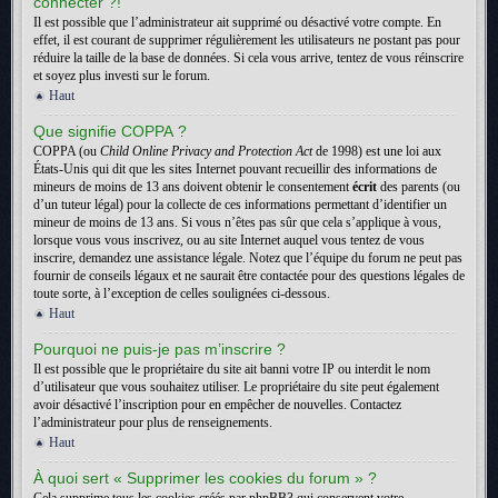
connecter ?!
Il est possible que l’administrateur ait supprimé ou désactivé votre compte. En
effet, il est courant de supprimer régulièrement les utilisateurs ne postant pas pour
réduire la taille de la base de données. Si cela vous arrive, tentez de vous réinscrire
et soyez plus investi sur le forum.
Haut
Que signifie COPPA ?
COPPA (ou
Child Online Privacy and Protection Act
de 1998) est une loi aux
États-Unis qui dit que les sites Internet pouvant recueillir des informations de
mineurs de moins de 13 ans doivent obtenir le consentement
écrit
des parents (ou
d’un tuteur légal) pour la collecte de ces informations permettant d’identifier un
mineur de moins de 13 ans. Si vous n’êtes pas sûr que cela s’applique à vous,
lorsque vous vous inscrivez, ou au site Internet auquel vous tentez de vous
inscrire, demandez une assistance légale. Notez que l’équipe du forum ne peut pas
fournir de conseils légaux et ne saurait être contactée pour des questions légales de
toute sorte, à l’exception de celles soulignées ci-dessous.
Haut
Pourquoi ne puis-je pas m’inscrire ?
Il est possible que le propriétaire du site ait banni votre IP ou interdit le nom
d’utilisateur que vous souhaitez utiliser. Le propriétaire du site peut également
avoir désactivé l’inscription pour en empêcher de nouvelles. Contactez
l’administrateur pour plus de renseignements.
Haut
À quoi sert « Supprimer les cookies du forum » ?