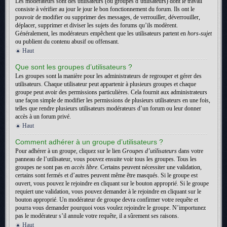
Les modérateurs sont des utilisateurs (ou groupes d’utilisateurs) dont le travail
consiste à vérifier au jour le jour le bon fonctionnement du forum. Ils ont le
pouvoir de modifier ou supprimer des messages, de verrouiller, déverrouiller,
déplacer, supprimer et diviser les sujets des forums qu’ils modèrent.
Généralement, les modérateurs empêchent que les utilisateurs partent en
hors-sujet
ou publient du contenu abusif ou offensant.
Haut
Que sont les groupes d’utilisateurs ?
Les groupes sont la manière pour les administrateurs de regrouper et gérer des
utilisateurs. Chaque utilisateur peut appartenir à plusieurs groupes et chaque
groupe peut avoir des permissions particulières. Cela fournit aux administrateurs
une façon simple de modifier les permissions de plusieurs utilisateurs en une fois,
telles que rendre plusieurs utilisateurs modérateurs d’un forum ou leur donner
accès à un forum privé.
Haut
Comment adhérer à un groupe d’utilisateurs ?
Pour adhérer à un groupe, cliquez sur le lien
Groupes d’utilisateurs
dans votre
panneau de l’utilisateur, vous pouvez ensuite voir tous les groupes. Tous les
groupes ne sont pas en
accès libre
. Certains peuvent nécessiter une validation,
certains sont fermés et d’autres peuvent même être masqués. Si le groupe est
ouvert, vous pouvez le rejoindre en cliquant sur le bouton approprié. Si le groupe
requiert une validation, vous pouvez demander à le rejoindre en cliquant sur le
bouton approprié. Un modérateur de groupe devra confirmer votre requête et
pourra vous demander pourquoi vous voulez rejoindre le groupe. N’importunez
pas le modérateur s’il annule votre requête, il a sûrement ses raisons.
Haut