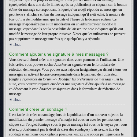
(quelquefois dans une durée limitée après sa publication) en cliquant sur le bouton
éditer
du message correspondant. Si quelqu’un a déjà répondu au message, un
petit texte s’affichera en bas du message indiquant qu’il a été édité, le nombre de
fois qu’il a été modifié ainsi que la date et l’heure de la dernière édition. Ce
message n’apparaîtra pas si un modérateur ou un administrateur modifie le
message, cependant ils ont la possibilité de laisser une note indiquant qu’ils ont
modifié le message de leur propre initiative. Notez que les utilisateurs ne peuvent
pas supprimer un message une fois que quelqu’un y a répondu.
Haut
Comment ajouter une signature à mes messages ?
Vous devez d’abord créer une signature dans votre panneau de l’utilisateur. Une
fois créée, vous pouvez cocher
Attacher sa signature
sur le formulaire de
rédaction de message. Vous pouvez aussi ajouter la signature par défaut à tous vos
messages en activant la case correspondante dans le panneau de l’utilisateur
(onglet
Préférences du forum --> Modifier les préférences de message
). Par la
suite, vous pourrez toujours empêcher une signature d’être ajoutée à un message
en décochant la case
Attacher sa signature
dans le formulaire de rédaction de
message.
Haut
Comment créer un sondage ?
Il est facile de créer un sondage, lors de la publication d’un nouveau sujet ou la
modification du premier message d’un sujet (si vous en avez les permissions),
cliquez sur l’onglet
Sondage
sous la partie message (si vous ne le voyez pas, vous
n’avez probablement pas le droit de créer des sondages). Saisissez le titre du
sondage et au moins deux options possibles, entrez une option par ligne dans le