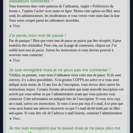
utilisateurs connectés ?
Vous trouverez dans votre panneau de l’utilisateur, onglet « Préférences du
forum », l’option
Cacher mon statut en ligne
. Mettez cette option sur
Oui
ainsi
seuls les administrateurs, les modérateurs et vous verrez votre nom dans la liste.
Vous serez compté parmi les utilisateurs invisibles.
Haut
J’ai perdu mon mot de passe !
Pas de panique ! Bien que votre mot de passe ne puisse pas être récupéré, il peut
toutefois être réinitialisé. Pour cela, sur la page de connexion, cliquez sur
J’ai
oublié mon mot de passe
. Suivez les instructions et vous devriez pouvoir à
nouveau vous connecter.
Haut
Je suis enregistré mais je ne peux pas me connecter !
Vérifiez, en premier, votre nom d’utilisateur et/ou votre mot de passe. Si ils sont
corrects, il y a deux possibilités. Si la gestion COPPA est active et si vous avez
indiqué avoir moins de 13 ans lors de l’inscription, vous devrez alors suivre les
instructions reçues. Certains forums nécessitent que toute nouvelle inscription soit
activée par vous-même ou par l’administrateur avant que vous puissiez vous
connecter. Cette information est indiquée lors de l’inscription. Si vous avez reçu
un e-mail, suivez ses instructions. Si vous n’avez pas reçu d’e-mail, il se peut que
vous ayez fourni une adresse incorrecte ou que l’e-mail ait été traité par un filtre
anti-spam. Si vous êtes sûr de l’adresse e-mail fournie, contactez l’administrateur.
Haut
Je me suis enregistré par le passé mais je ne peux plus me