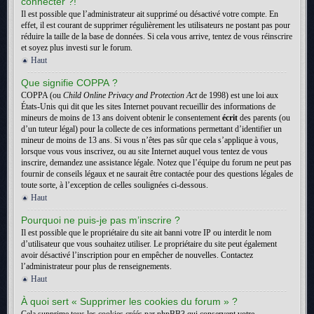
connecter ?!
Il est possible que l’administrateur ait supprimé ou désactivé votre compte. En
effet, il est courant de supprimer régulièrement les utilisateurs ne postant pas pour
réduire la taille de la base de données. Si cela vous arrive, tentez de vous réinscrire
et soyez plus investi sur le forum.
Haut
Que signifie COPPA ?
COPPA (ou
Child Online Privacy and Protection Act
de 1998) est une loi aux
États-Unis qui dit que les sites Internet pouvant recueillir des informations de
mineurs de moins de 13 ans doivent obtenir le consentement
écrit
des parents (ou
d’un tuteur légal) pour la collecte de ces informations permettant d’identifier un
mineur de moins de 13 ans. Si vous n’êtes pas sûr que cela s’applique à vous,
lorsque vous vous inscrivez, ou au site Internet auquel vous tentez de vous
inscrire, demandez une assistance légale. Notez que l’équipe du forum ne peut pas
fournir de conseils légaux et ne saurait être contactée pour des questions légales de
toute sorte, à l’exception de celles soulignées ci-dessous.
Haut
Pourquoi ne puis-je pas m’inscrire ?
Il est possible que le propriétaire du site ait banni votre IP ou interdit le nom
d’utilisateur que vous souhaitez utiliser. Le propriétaire du site peut également
avoir désactivé l’inscription pour en empêcher de nouvelles. Contactez
l’administrateur pour plus de renseignements.
Haut
À quoi sert « Supprimer les cookies du forum » ?