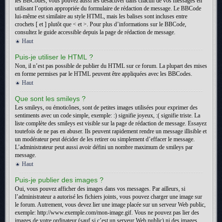
les BBCodes, vous pouvez aussi les désactiver dans chacun de vos messages en
utilisant l’option appropriée du formulaire de rédaction de message. Le BBCode
lui-même est similaire au style HTML, mais les balises sont incluses entre
crochets [ et ] plutôt que < et >. Pour plus d’informations sur le BBCode,
consultez le guide accessible depuis la page de rédaction de message.
Haut
Puis-je utiliser le HTML ?
Non, il n’est pas possible de publier du HTML sur ce forum. La plupart des mises
en forme permises par le HTML peuvent être appliquées avec les BBCodes.
Haut
Que sont les smileys ?
Les smileys, ou émoticônes, sont de petites images utilisées pour exprimer des
sentiments avec un code simple, exemple: :) signifie joyeux, :( signifie triste. La
liste complète des smileys est visible sur la page de rédaction de message. Essayez
toutefois de ne pas en abuser. Ils peuvent rapidement rendre un message illisible et
un modérateur peut décider de les retirer ou simplement d’effacer le message.
L’administrateur peut aussi avoir défini un nombre maximum de smileys par
message.
Haut
Puis-je publier des images ?
Oui, vous pouvez afficher des images dans vos messages. Par ailleurs, si
l’administrateur a autorisé les fichiers joints, vous pouvez charger une image sur
le forum. Autrement, vous devez lier une image placée sur un serveur Web public,
exemple: http://www.exemple.com/mon-image.gif. Vous ne pouvez pas lier des
images de votre ordinateur (sauf si c’est un serveur Web public) ni des images