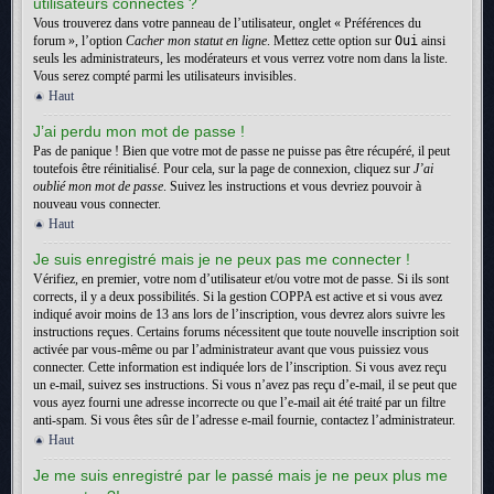
utilisateurs connectés ?
Vous trouverez dans votre panneau de l’utilisateur, onglet « Préférences du
forum », l’option
Cacher mon statut en ligne
. Mettez cette option sur
Oui
ainsi
seuls les administrateurs, les modérateurs et vous verrez votre nom dans la liste.
Vous serez compté parmi les utilisateurs invisibles.
Haut
J’ai perdu mon mot de passe !
Pas de panique ! Bien que votre mot de passe ne puisse pas être récupéré, il peut
toutefois être réinitialisé. Pour cela, sur la page de connexion, cliquez sur
J’ai
oublié mon mot de passe
. Suivez les instructions et vous devriez pouvoir à
nouveau vous connecter.
Haut
Je suis enregistré mais je ne peux pas me connecter !
Vérifiez, en premier, votre nom d’utilisateur et/ou votre mot de passe. Si ils sont
corrects, il y a deux possibilités. Si la gestion COPPA est active et si vous avez
indiqué avoir moins de 13 ans lors de l’inscription, vous devrez alors suivre les
instructions reçues. Certains forums nécessitent que toute nouvelle inscription soit
activée par vous-même ou par l’administrateur avant que vous puissiez vous
connecter. Cette information est indiquée lors de l’inscription. Si vous avez reçu
un e-mail, suivez ses instructions. Si vous n’avez pas reçu d’e-mail, il se peut que
vous ayez fourni une adresse incorrecte ou que l’e-mail ait été traité par un filtre
anti-spam. Si vous êtes sûr de l’adresse e-mail fournie, contactez l’administrateur.
Haut
Je me suis enregistré par le passé mais je ne peux plus me