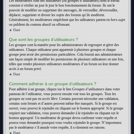
Les modérateurs sont des utilisateurs (ou groupes d’utilisateurs) dont le travail
consiste à vérifier au jour le jour le bon fonctionnement du forum. Ils ont le
pouvoir de modifier ou supprimer des messages, de verrouiller, déverrouiller,
déplacer, supprimer et diviser les sujets des forums qu’ils modèrent.
Généralement, les modérateurs empêchent que les utilisateurs partent en
hors-sujet
ou publient du contenu abusif ou offensant.
Haut
Que sont les groupes d’utilisateurs ?
Les groupes sont la manière pour les administrateurs de regrouper et gérer des
utilisateurs. Chaque utilisateur peut appartenir à plusieurs groupes et chaque
groupe peut avoir des permissions particulières. Cela fournit aux administrateurs
une façon simple de modifier les permissions de plusieurs utilisateurs en une fois,
telles que rendre plusieurs utilisateurs modérateurs d’un forum ou leur donner
accès à un forum privé.
Haut
Comment adhérer à un groupe d’utilisateurs ?
Pour adhérer à un groupe, cliquez sur le lien
Groupes d’utilisateurs
dans votre
panneau de l’utilisateur, vous pouvez ensuite voir tous les groupes. Tous les
groupes ne sont pas en
accès libre
. Certains peuvent nécessiter une validation,
certains sont fermés et d’autres peuvent même être masqués. Si le groupe est
ouvert, vous pouvez le rejoindre en cliquant sur le bouton approprié. Si le groupe
requiert une validation, vous pouvez demander à le rejoindre en cliquant sur le
bouton approprié. Un modérateur de groupe devra confirmer votre requête et
pourra vous demander pourquoi vous voulez rejoindre le groupe. N’importunez
pas le modérateur s’il annule votre requête, il a sûrement ses raisons.
Haut