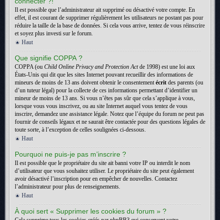
connecter ?!
Il est possible que l’administrateur ait supprimé ou désactivé votre compte. En
effet, il est courant de supprimer régulièrement les utilisateurs ne postant pas pour
réduire la taille de la base de données. Si cela vous arrive, tentez de vous réinscrire
et soyez plus investi sur le forum.
Haut
Que signifie COPPA ?
COPPA (ou
Child Online Privacy and Protection Act
de 1998) est une loi aux
États-Unis qui dit que les sites Internet pouvant recueillir des informations de
mineurs de moins de 13 ans doivent obtenir le consentement
écrit
des parents (ou
d’un tuteur légal) pour la collecte de ces informations permettant d’identifier un
mineur de moins de 13 ans. Si vous n’êtes pas sûr que cela s’applique à vous,
lorsque vous vous inscrivez, ou au site Internet auquel vous tentez de vous
inscrire, demandez une assistance légale. Notez que l’équipe du forum ne peut pas
fournir de conseils légaux et ne saurait être contactée pour des questions légales de
toute sorte, à l’exception de celles soulignées ci-dessous.
Haut
Pourquoi ne puis-je pas m’inscrire ?
Il est possible que le propriétaire du site ait banni votre IP ou interdit le nom
d’utilisateur que vous souhaitez utiliser. Le propriétaire du site peut également
avoir désactivé l’inscription pour en empêcher de nouvelles. Contactez
l’administrateur pour plus de renseignements.
Haut
À quoi sert « Supprimer les cookies du forum » ?