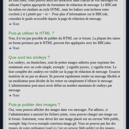
les BBCodes, vous pouvez aussi les désactiver dans chacun de vos messages en
utilisant l’option appropriée du formulaire de rédaction de message. Le BBCode
lui-même est similaire au style HTML, mais les balises sont incluses entre
crochets [ et ] plutôt que < et >. Pour plus d’informations sur le BBCode,
consultez le guide accessible depuis la page de rédaction de message.
Haut
Puis-je utiliser le HTML ?
Non, il n’est pas possible de publier du HTML sur ce forum. La plupart des mises
en forme permises par le HTML peuvent être appliquées avec les BBCodes.
Haut
Que sont les smileys ?
Les smileys, ou émoticônes, sont de petites images utilisées pour exprimer des
sentiments avec un code simple, exemple: :) signifie joyeux, :( signifie triste. La
liste complète des smileys est visible sur la page de rédaction de message. Essayez
toutefois de ne pas en abuser. Ils peuvent rapidement rendre un message illisible et
un modérateur peut décider de les retirer ou simplement d’effacer le message.
L’administrateur peut aussi avoir défini un nombre maximum de smileys par
message.
Haut
Puis-je publier des images ?
Oui, vous pouvez afficher des images dans vos messages. Par ailleurs, si
l’administrateur a autorisé les fichiers joints, vous pouvez charger une image sur
le forum. Autrement, vous devez lier une image placée sur un serveur Web public,
exemple: http://www.exemple.com/mon-image.gif. Vous ne pouvez pas lier des
images de votre ordinateur (sauf si c’est un serveur Web public) ni des images