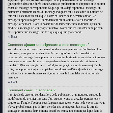
(quelquefois dans une durée limitée après sa publication) en cliquant sur le bouton
éditer
du message correspondant. Si quelqu’un a déjà répondu au message, un
petit texte s’affichera en bas du message indiquant qu’il a été édité, le nombre de
fois qu’il a été modifié ainsi que la date et l’heure de la dernière édition. Ce
message n’apparaîtra pas si un modérateur ou un administrateur modifie le
message, cependant ils ont la possibilité de laisser une note indiquant qu’ils ont
modifié le message de leur propre initiative. Notez que les utilisateurs ne peuvent
pas supprimer un message une fois que quelqu’un y a répondu.
Haut
Comment ajouter une signature à mes messages ?
Vous devez d’abord créer une signature dans votre panneau de l’utilisateur. Une
fois créée, vous pouvez cocher
Attacher sa signature
sur le formulaire de
rédaction de message. Vous pouvez aussi ajouter la signature par défaut à tous vos
messages en activant la case correspondante dans le panneau de l’utilisateur
(onglet
Préférences du forum --> Modifier les préférences de message
). Par la
suite, vous pourrez toujours empêcher une signature d’être ajoutée à un message
en décochant la case
Attacher sa signature
dans le formulaire de rédaction de
message.
Haut
Comment créer un sondage ?
Il est facile de créer un sondage, lors de la publication d’un nouveau sujet ou la
modification du premier message d’un sujet (si vous en avez les permissions),
cliquez sur l’onglet
Sondage
sous la partie message (si vous ne le voyez pas, vous
n’avez probablement pas le droit de créer des sondages). Saisissez le titre du
sondage et au moins deux options possibles, entrez une option par ligne dans le