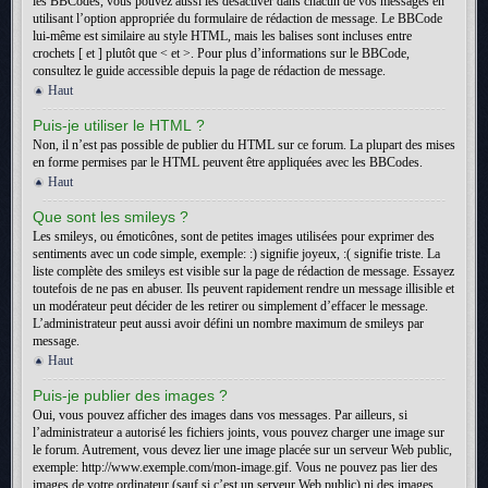
les BBCodes, vous pouvez aussi les désactiver dans chacun de vos messages en
utilisant l’option appropriée du formulaire de rédaction de message. Le BBCode
lui-même est similaire au style HTML, mais les balises sont incluses entre
crochets [ et ] plutôt que < et >. Pour plus d’informations sur le BBCode,
consultez le guide accessible depuis la page de rédaction de message.
Haut
Puis-je utiliser le HTML ?
Non, il n’est pas possible de publier du HTML sur ce forum. La plupart des mises
en forme permises par le HTML peuvent être appliquées avec les BBCodes.
Haut
Que sont les smileys ?
Les smileys, ou émoticônes, sont de petites images utilisées pour exprimer des
sentiments avec un code simple, exemple: :) signifie joyeux, :( signifie triste. La
liste complète des smileys est visible sur la page de rédaction de message. Essayez
toutefois de ne pas en abuser. Ils peuvent rapidement rendre un message illisible et
un modérateur peut décider de les retirer ou simplement d’effacer le message.
L’administrateur peut aussi avoir défini un nombre maximum de smileys par
message.
Haut
Puis-je publier des images ?
Oui, vous pouvez afficher des images dans vos messages. Par ailleurs, si
l’administrateur a autorisé les fichiers joints, vous pouvez charger une image sur
le forum. Autrement, vous devez lier une image placée sur un serveur Web public,
exemple: http://www.exemple.com/mon-image.gif. Vous ne pouvez pas lier des
images de votre ordinateur (sauf si c’est un serveur Web public) ni des images