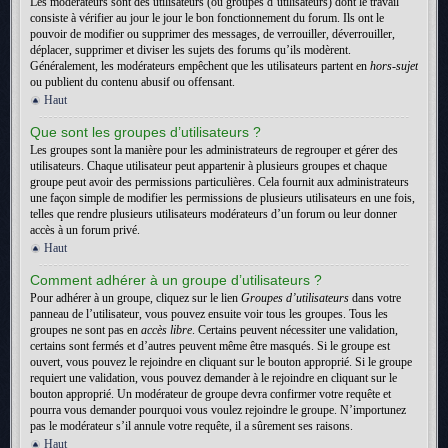
Les modérateurs sont des utilisateurs (ou groupes d’utilisateurs) dont le travail
consiste à vérifier au jour le jour le bon fonctionnement du forum. Ils ont le
pouvoir de modifier ou supprimer des messages, de verrouiller, déverrouiller,
déplacer, supprimer et diviser les sujets des forums qu’ils modèrent.
Généralement, les modérateurs empêchent que les utilisateurs partent en
hors-sujet
ou publient du contenu abusif ou offensant.
Haut
Que sont les groupes d’utilisateurs ?
Les groupes sont la manière pour les administrateurs de regrouper et gérer des
utilisateurs. Chaque utilisateur peut appartenir à plusieurs groupes et chaque
groupe peut avoir des permissions particulières. Cela fournit aux administrateurs
une façon simple de modifier les permissions de plusieurs utilisateurs en une fois,
telles que rendre plusieurs utilisateurs modérateurs d’un forum ou leur donner
accès à un forum privé.
Haut
Comment adhérer à un groupe d’utilisateurs ?
Pour adhérer à un groupe, cliquez sur le lien
Groupes d’utilisateurs
dans votre
panneau de l’utilisateur, vous pouvez ensuite voir tous les groupes. Tous les
groupes ne sont pas en
accès libre
. Certains peuvent nécessiter une validation,
certains sont fermés et d’autres peuvent même être masqués. Si le groupe est
ouvert, vous pouvez le rejoindre en cliquant sur le bouton approprié. Si le groupe
requiert une validation, vous pouvez demander à le rejoindre en cliquant sur le
bouton approprié. Un modérateur de groupe devra confirmer votre requête et
pourra vous demander pourquoi vous voulez rejoindre le groupe. N’importunez
pas le modérateur s’il annule votre requête, il a sûrement ses raisons.
Haut