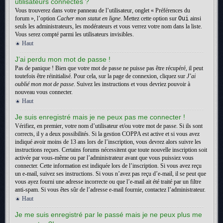
utilisateurs connectés ?
Vous trouverez dans votre panneau de l’utilisateur, onglet « Préférences du
forum », l’option
Cacher mon statut en ligne
. Mettez cette option sur
Oui
ainsi
seuls les administrateurs, les modérateurs et vous verrez votre nom dans la liste.
Vous serez compté parmi les utilisateurs invisibles.
Haut
J’ai perdu mon mot de passe !
Pas de panique ! Bien que votre mot de passe ne puisse pas être récupéré, il peut
toutefois être réinitialisé. Pour cela, sur la page de connexion, cliquez sur
J’ai
oublié mon mot de passe
. Suivez les instructions et vous devriez pouvoir à
nouveau vous connecter.
Haut
Je suis enregistré mais je ne peux pas me connecter !
Vérifiez, en premier, votre nom d’utilisateur et/ou votre mot de passe. Si ils sont
corrects, il y a deux possibilités. Si la gestion COPPA est active et si vous avez
indiqué avoir moins de 13 ans lors de l’inscription, vous devrez alors suivre les
instructions reçues. Certains forums nécessitent que toute nouvelle inscription soit
activée par vous-même ou par l’administrateur avant que vous puissiez vous
connecter. Cette information est indiquée lors de l’inscription. Si vous avez reçu
un e-mail, suivez ses instructions. Si vous n’avez pas reçu d’e-mail, il se peut que
vous ayez fourni une adresse incorrecte ou que l’e-mail ait été traité par un filtre
anti-spam. Si vous êtes sûr de l’adresse e-mail fournie, contactez l’administrateur.
Haut
Je me suis enregistré par le passé mais je ne peux plus me