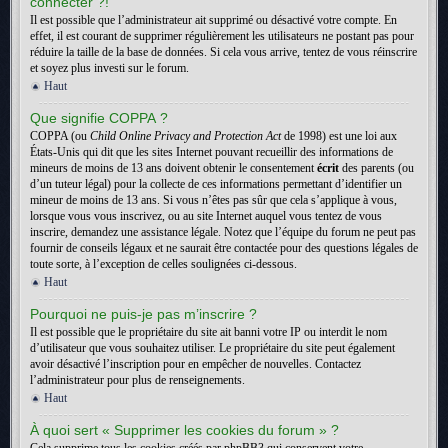
connecter ?!
Il est possible que l’administrateur ait supprimé ou désactivé votre compte. En
effet, il est courant de supprimer régulièrement les utilisateurs ne postant pas pour
réduire la taille de la base de données. Si cela vous arrive, tentez de vous réinscrire
et soyez plus investi sur le forum.
Haut
Que signifie COPPA ?
COPPA (ou
Child Online Privacy and Protection Act
de 1998) est une loi aux
États-Unis qui dit que les sites Internet pouvant recueillir des informations de
mineurs de moins de 13 ans doivent obtenir le consentement
écrit
des parents (ou
d’un tuteur légal) pour la collecte de ces informations permettant d’identifier un
mineur de moins de 13 ans. Si vous n’êtes pas sûr que cela s’applique à vous,
lorsque vous vous inscrivez, ou au site Internet auquel vous tentez de vous
inscrire, demandez une assistance légale. Notez que l’équipe du forum ne peut pas
fournir de conseils légaux et ne saurait être contactée pour des questions légales de
toute sorte, à l’exception de celles soulignées ci-dessous.
Haut
Pourquoi ne puis-je pas m’inscrire ?
Il est possible que le propriétaire du site ait banni votre IP ou interdit le nom
d’utilisateur que vous souhaitez utiliser. Le propriétaire du site peut également
avoir désactivé l’inscription pour en empêcher de nouvelles. Contactez
l’administrateur pour plus de renseignements.
Haut
À quoi sert « Supprimer les cookies du forum » ?