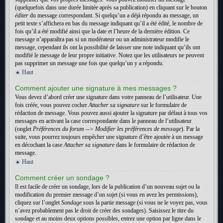
(quelquefois dans une durée limitée après sa publication) en cliquant sur le bouton
éditer
du message correspondant. Si quelqu’un a déjà répondu au message, un
petit texte s’affichera en bas du message indiquant qu’il a été édité, le nombre de
fois qu’il a été modifié ainsi que la date et l’heure de la dernière édition. Ce
message n’apparaîtra pas si un modérateur ou un administrateur modifie le
message, cependant ils ont la possibilité de laisser une note indiquant qu’ils ont
modifié le message de leur propre initiative. Notez que les utilisateurs ne peuvent
pas supprimer un message une fois que quelqu’un y a répondu.
Haut
Comment ajouter une signature à mes messages ?
Vous devez d’abord créer une signature dans votre panneau de l’utilisateur. Une
fois créée, vous pouvez cocher
Attacher sa signature
sur le formulaire de
rédaction de message. Vous pouvez aussi ajouter la signature par défaut à tous vos
messages en activant la case correspondante dans le panneau de l’utilisateur
(onglet
Préférences du forum --> Modifier les préférences de message
). Par la
suite, vous pourrez toujours empêcher une signature d’être ajoutée à un message
en décochant la case
Attacher sa signature
dans le formulaire de rédaction de
message.
Haut
Comment créer un sondage ?
Il est facile de créer un sondage, lors de la publication d’un nouveau sujet ou la
modification du premier message d’un sujet (si vous en avez les permissions),
cliquez sur l’onglet
Sondage
sous la partie message (si vous ne le voyez pas, vous
n’avez probablement pas le droit de créer des sondages). Saisissez le titre du
sondage et au moins deux options possibles, entrez une option par ligne dans le