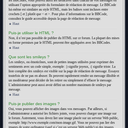
les BBCodes, vous pouvez aussi les désactiver dans chacun de vos messages en
utilisant l’option appropriée du formulaire de rédaction de message. Le BBCode
lui-même est similaire au style HTML, mais les balises sont incluses entre
crochets [ et ] plutôt que < et >. Pour plus d’informations sur le BBCode,
consultez le guide accessible depuis la page de rédaction de message.
Haut
Puis-je utiliser le HTML ?
Non, il n’est pas possible de publier du HTML sur ce forum. La plupart des mises
en forme permises par le HTML peuvent être appliquées avec les BBCodes.
Haut
Que sont les smileys ?
Les smileys, ou émoticônes, sont de petites images utilisées pour exprimer des
sentiments avec un code simple, exemple: :) signifie joyeux, :( signifie triste. La
liste complète des smileys est visible sur la page de rédaction de message. Essayez
toutefois de ne pas en abuser. Ils peuvent rapidement rendre un message illisible et
un modérateur peut décider de les retirer ou simplement d’effacer le message.
L’administrateur peut aussi avoir défini un nombre maximum de smileys par
message.
Haut
Puis-je publier des images ?
Oui, vous pouvez afficher des images dans vos messages. Par ailleurs, si
l’administrateur a autorisé les fichiers joints, vous pouvez charger une image sur
le forum. Autrement, vous devez lier une image placée sur un serveur Web public,
exemple: http://www.exemple.com/mon-image.gif. Vous ne pouvez pas lier des
images de votre ordinateur (sauf si c’est un serveur Web public) ni des images