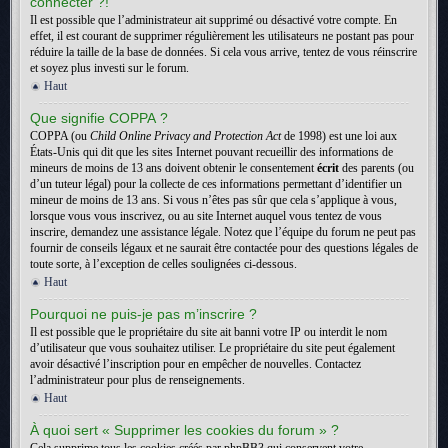
connecter ?!
Il est possible que l’administrateur ait supprimé ou désactivé votre compte. En
effet, il est courant de supprimer régulièrement les utilisateurs ne postant pas pour
réduire la taille de la base de données. Si cela vous arrive, tentez de vous réinscrire
et soyez plus investi sur le forum.
Haut
Que signifie COPPA ?
COPPA (ou
Child Online Privacy and Protection Act
de 1998) est une loi aux
États-Unis qui dit que les sites Internet pouvant recueillir des informations de
mineurs de moins de 13 ans doivent obtenir le consentement
écrit
des parents (ou
d’un tuteur légal) pour la collecte de ces informations permettant d’identifier un
mineur de moins de 13 ans. Si vous n’êtes pas sûr que cela s’applique à vous,
lorsque vous vous inscrivez, ou au site Internet auquel vous tentez de vous
inscrire, demandez une assistance légale. Notez que l’équipe du forum ne peut pas
fournir de conseils légaux et ne saurait être contactée pour des questions légales de
toute sorte, à l’exception de celles soulignées ci-dessous.
Haut
Pourquoi ne puis-je pas m’inscrire ?
Il est possible que le propriétaire du site ait banni votre IP ou interdit le nom
d’utilisateur que vous souhaitez utiliser. Le propriétaire du site peut également
avoir désactivé l’inscription pour en empêcher de nouvelles. Contactez
l’administrateur pour plus de renseignements.
Haut
À quoi sert « Supprimer les cookies du forum » ?