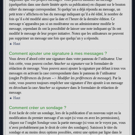
(quelquefois dans une durée limitée après sa publication) en cliquant sur le bouton
éditer
du message correspondant. Si quelqu’un a déjà répondu au message, un
petit texte s’affichera en bas du message indiquant qu’il a été édité, le nombre de
fois qu’il a été modifié ainsi que la date et l’heure de la dernière édition. Ce
message n’apparaîtra pas si un modérateur ou un administrateur modifie le
message, cependant ils ont la possibilité de laisser une note indiquant qu’ils ont
modifié le message de leur propre initiative. Notez que les utilisateurs ne peuvent
pas supprimer un message une fois que quelqu’un y a répondu.
Haut
Comment ajouter une signature à mes messages ?
Vous devez d’abord créer une signature dans votre panneau de l’utilisateur. Une
fois créée, vous pouvez cocher
Attacher sa signature
sur le formulaire de
rédaction de message. Vous pouvez aussi ajouter la signature par défaut à tous vos
messages en activant la case correspondante dans le panneau de l’utilisateur
(onglet
Préférences du forum --> Modifier les préférences de message
). Par la
suite, vous pourrez toujours empêcher une signature d’être ajoutée à un message
en décochant la case
Attacher sa signature
dans le formulaire de rédaction de
message.
Haut
Comment créer un sondage ?
Il est facile de créer un sondage, lors de la publication d’un nouveau sujet ou la
modification du premier message d’un sujet (si vous en avez les permissions),
cliquez sur l’onglet
Sondage
sous la partie message (si vous ne le voyez pas, vous
n’avez probablement pas le droit de créer des sondages). Saisissez le titre du
sondage et au moins deux options possibles, entrez une option par ligne dans le