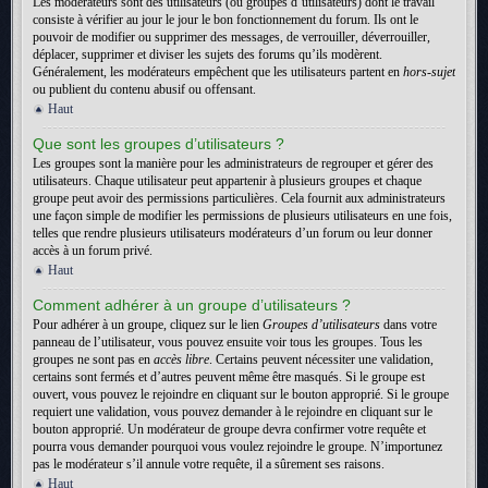
Les modérateurs sont des utilisateurs (ou groupes d’utilisateurs) dont le travail
consiste à vérifier au jour le jour le bon fonctionnement du forum. Ils ont le
pouvoir de modifier ou supprimer des messages, de verrouiller, déverrouiller,
déplacer, supprimer et diviser les sujets des forums qu’ils modèrent.
Généralement, les modérateurs empêchent que les utilisateurs partent en
hors-sujet
ou publient du contenu abusif ou offensant.
Haut
Que sont les groupes d’utilisateurs ?
Les groupes sont la manière pour les administrateurs de regrouper et gérer des
utilisateurs. Chaque utilisateur peut appartenir à plusieurs groupes et chaque
groupe peut avoir des permissions particulières. Cela fournit aux administrateurs
une façon simple de modifier les permissions de plusieurs utilisateurs en une fois,
telles que rendre plusieurs utilisateurs modérateurs d’un forum ou leur donner
accès à un forum privé.
Haut
Comment adhérer à un groupe d’utilisateurs ?
Pour adhérer à un groupe, cliquez sur le lien
Groupes d’utilisateurs
dans votre
panneau de l’utilisateur, vous pouvez ensuite voir tous les groupes. Tous les
groupes ne sont pas en
accès libre
. Certains peuvent nécessiter une validation,
certains sont fermés et d’autres peuvent même être masqués. Si le groupe est
ouvert, vous pouvez le rejoindre en cliquant sur le bouton approprié. Si le groupe
requiert une validation, vous pouvez demander à le rejoindre en cliquant sur le
bouton approprié. Un modérateur de groupe devra confirmer votre requête et
pourra vous demander pourquoi vous voulez rejoindre le groupe. N’importunez
pas le modérateur s’il annule votre requête, il a sûrement ses raisons.
Haut