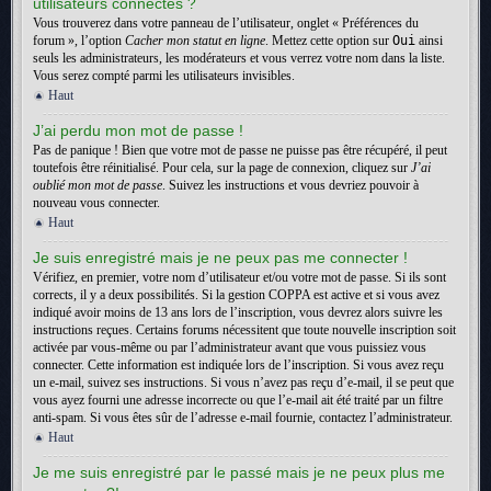
utilisateurs connectés ?
Vous trouverez dans votre panneau de l’utilisateur, onglet « Préférences du
forum », l’option
Cacher mon statut en ligne
. Mettez cette option sur
Oui
ainsi
seuls les administrateurs, les modérateurs et vous verrez votre nom dans la liste.
Vous serez compté parmi les utilisateurs invisibles.
Haut
J’ai perdu mon mot de passe !
Pas de panique ! Bien que votre mot de passe ne puisse pas être récupéré, il peut
toutefois être réinitialisé. Pour cela, sur la page de connexion, cliquez sur
J’ai
oublié mon mot de passe
. Suivez les instructions et vous devriez pouvoir à
nouveau vous connecter.
Haut
Je suis enregistré mais je ne peux pas me connecter !
Vérifiez, en premier, votre nom d’utilisateur et/ou votre mot de passe. Si ils sont
corrects, il y a deux possibilités. Si la gestion COPPA est active et si vous avez
indiqué avoir moins de 13 ans lors de l’inscription, vous devrez alors suivre les
instructions reçues. Certains forums nécessitent que toute nouvelle inscription soit
activée par vous-même ou par l’administrateur avant que vous puissiez vous
connecter. Cette information est indiquée lors de l’inscription. Si vous avez reçu
un e-mail, suivez ses instructions. Si vous n’avez pas reçu d’e-mail, il se peut que
vous ayez fourni une adresse incorrecte ou que l’e-mail ait été traité par un filtre
anti-spam. Si vous êtes sûr de l’adresse e-mail fournie, contactez l’administrateur.
Haut
Je me suis enregistré par le passé mais je ne peux plus me